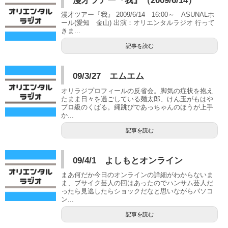
漫才ツアー『我』（2009/6/14）
漫才ツアー『我』 2009/6/14 16:00～ ASUNALホ
ール(愛知 金山) 出演：オリエンタルラジオ 行って
きま...
記事を読む
09/3/27 エムエム
オリラジプロフィールの反省会。脚気の症状を抱え
たまま日々を過ごしている麺太郎、けん玉がもはや
プロ級のくばる。縄跳びであっちゃんのほうが上手
か...
記事を読む
09/4/1 よしもとオンライン
まあ何だか今日のオンラインの詳細がわからないま
ま、ブサイク芸人の回はあったのでハンサム芸人だ
ったら見逃したらショックだなと思いながらパソコ
ン...
記事を読む