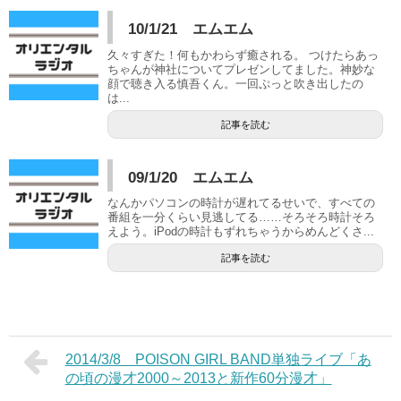
10/1/21 エムエム
久々すぎた！何もかわらず癒される。 つけたらあっ
ちゃんが神社についてプレゼンしてました。神妙な
顔で聴き入る慎吾くん。一回ぷっと吹き出したの
は...
記事を読む
09/1/20 エムエム
なんかパソコンの時計が遅れてるせいで、すべての
番組を一分くらい見逃してる……そろそろ時計そろ
えよう。iPodの時計もずれちゃうからめんどくさ...
記事を読む
2014/3/8 POISON GIRL BAND単独ライブ「あ
の頃の漫才2000～2013と新作60分漫才」