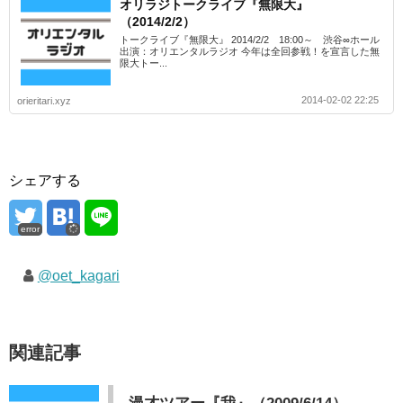
オリラジトークライブ『無限大』
（2014/2/2）
トークライブ『無限大』 2014/2/2 18:00～ 渋谷∞ホール
出演：オリエンタルラジオ 今年は全回参戦！を宣言した無
限大トー...
2014-02-02 22:25
orieritari.xyz
シェアする
error
@oet_kagari
関連記事