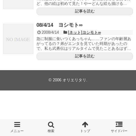
ど、他の絵は初めて見た！やーどんな絵も描ける...
記事を読む
08/4/14 ヨシモト∞
2008/4/14
[ネット]ヨシモト∞
急に制服に食いつくあっちゃん……ファンの年齢層あ
がってるの？弟がエンタを見ていた時期があったの
で、私も武勇伝はリアルタイムで見たことあるはず...
記事を読む
© 2006
オリエリタリ
.