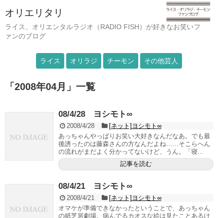
オリエリタリ
ライス、オリエンタルラジオ（RADIO FISH）が好きなお笑いフ
ァンのブログ
ライス
オリラジ
チーモン
その他芸人
「
2008年04月
」
一覧
08/4/28 ヨシモト∞
2008/4/28
[ネット]ヨシモト∞
あっちゃんやっぱりお笑い大好きなんだなあ。でも最
後誘ったのは藤森さんの方なんだよね……そこらへん
の流れがまだよく分かってないけど、うん。「寝...
記事を読む
08/4/21 ヨシモト∞
2008/4/21
[ネット]ヨシモト∞
オマケが準備できなかったということで、あっちゃん
の紙芝居劇場。病んでるカオスな絵は見たことあるけ