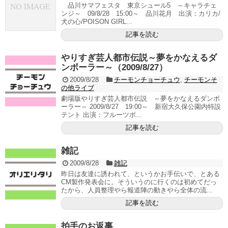
品川サマフェスタ 東京シュール5 ～キャラチェ
ンジ～ 09/8/28 15:00～ 品川花月 出演：カリカ/
犬の心/POISON GIRL...
記事を読む
やりすぎ芸人都市伝説～夢をかなえるダ
ンボーラー～（2009/8/27）
2009/8/28
チーモンチョーチュウ
,
チーモンそ
の他ライブ
劇場版やりすぎ芸人都市伝説 ～夢をかなえるダンボ
ーラー～ 2009/8/27 19:00～ 新宿大久保公園内特設
テント 出演：フルーツポ...
記事を読む
雑記
2009/8/28
雑記
昨日は友達に誘われて、というかお手伝いで、とある
CM製作発表会に。そういうのに行くのは初めてだっ
たから、人員整理やら報道陣の動きやら全体の流...
記事を読む
拍手のお返事