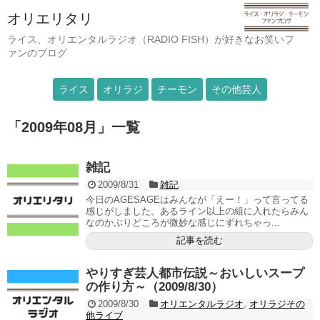
オリエリタリ
ライス、オリエンタルラジオ（RADIO FISH）が好きなお笑いフ
ァンのブログ
ライス
オリラジ
チーモン
その他芸人
「
2009年08月
」
一覧
雑記
2009/8/31
雑記
今日のAGESAGEはみんなが「えー！」って言ってる
感じがしました。あるライン以上の組に入れたらみん
なのかぶりどころが微妙な感じにずれちゃっ...
記事を読む
やりすぎ芸人都市伝説～おいしいスープ
の作り方～（2009/8/30）
2009/8/30
オリエンタルラジオ
,
オリラジその
他ライブ