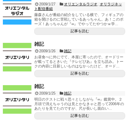
2009/1/27
オリエンタルラジオ
,
オリラジネッ
ト配信番組
藤森さんが番組の紹介をしている横で、フィギュアの
箱を開けるのに苦戦しているあっちゃん。あ！このポ
ーズ！あっちゃんが『∞』でやってたやつかｗ学...
記事を読む
雑記
2009/1/26
雑記
お昼食べに外にでて、本屋に寄ったので、オードリー
が載ってるときいた『テレビぴあ』を立ち読み。トー
クの内容に目新しいものはなかったけど、オード...
記事を読む
雑記
2009/1/25
雑記
明日のテストに戦々恐々としながら『∞』鑑賞中。２
月頭で消えちゃうのは見とかなきゃと思って2006年の
あたりを見てたのですが、尺が長いし面白い...
記事を読む