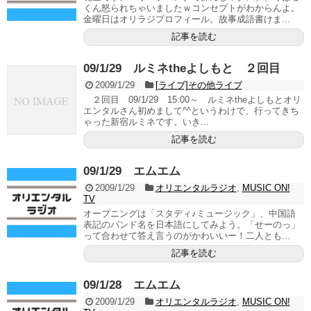
くん怒られちゃいましたｗコンセプトがわからんよ。
金曜日はオリラジプロフィール。故事成語書けま...
記事を読む
09/1/29 ルミネtheよしもと ２回目
2009/1/29
[ライブ]その他ライブ
２回目 09/1/29 15:00～ ルミネtheよしもとオリ
エンタルさん初めまして^^というわけで、行ってきち
ゃった新宿ルミネです。いき...
記事を読む
09/1/29 エムエム
2009/1/29
オリエンタルラジオ
,
MUSIC ON!
TV
オープニングは「スタディ♪ミュージック」、中国語
表記のバンド名を日本語にしてみよう。「せーのっ」
って合わせて答え言うのがかわいいー！二人とも...
記事を読む
09/1/28 エムエム
2009/1/29
オリエンタルラジオ
,
MUSIC ON!