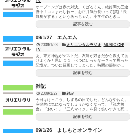
TV
オープニングは森の対決。くばるくん、絶好調の三連
勝中！コマまわしねー、お正月気分長いって(笑)「長
野臭がする」というあっちゃん。小学生のとき...
記事を読む
09/1/27 エムエム
2009/1/28
オリエンタルラジオ
,
MUSIC ON!
TV
あ、東方神起がゲストだ。友達が好きだから教えてあ
げようかと思いつつ、べつにいっかなー？って思った
記憶が。ついに録画してしまった。時間の節約か...
記事を読む
雑記
2009/1/27
雑記
今日はけっこう、しずるの日でした。どんなやねん。
突発的に気になってしょうがなくなって、『視力検
査』『おい！』『三八マイク』を見て笑いすぎて死...
記事を読む
09/1/26 よしもとオンライン