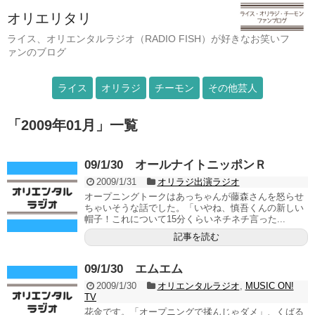
オリエリタリ
ライス、オリエンタルラジオ（RADIO FISH）が好きなお笑いフ
ァンのブログ
ライス
オリラジ
チーモン
その他芸人
「
2009年01月
」
一覧
09/1/30 オールナイトニッポンＲ
2009/1/31
オリラジ出演ラジオ
オープニングトークはあっちゃんが藤森さんを怒らせ
ちゃいそうな話でした。「いやね、慎吾くんの新しい
帽子！これについて15分くらいネチネチ言った...
記事を読む
09/1/30 エムエム
2009/1/30
オリエンタルラジオ
,
MUSIC ON!
TV
花金です。「オープニングで揉んじゃダメ」、くばる