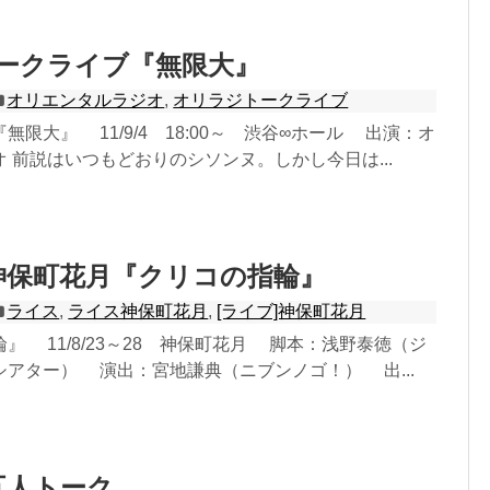
 トークライブ『無限大』
オリエンタルラジオ
,
オリラジトークライブ
限大』 11/9/4 18:00～ 渋谷∞ホール 出演：オ
 前説はいつもどおりのシソンヌ。しかし今日は...
5 神保町花月『クリコの指輪』
ライス
,
ライス神保町花月
,
[ライブ]神保町花月
 11/8/23～28 神保町花月 脚本：浅野泰徳（ジ
シアター） 演出：宮地謙典（ニブンノゴ！） 出...
5 五人トーク