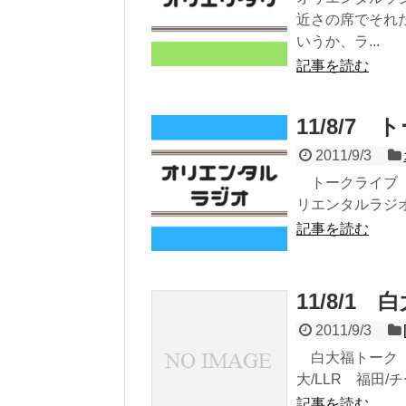
近さの席でそれ
いうか、ラ...
記事を読む
11/8/7
2011/9/3
トークライブ『無
リエンタルラジオ
記事を読む
11/8/1
2011/9/3
白大福トーク 1
大/LLR 福田/
記事を読む