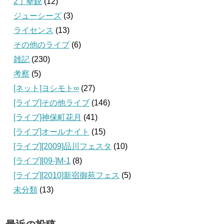
2丁拳銃
(12)
ジューシーズ
(3)
ライセンス
(13)
その他のライブ
(6)
雑記
(230)
考察
(5)
[ネット]ヨシモト∞
(27)
[ライブ]その他ライブ
(146)
[ライブ]神保町花月
(41)
[ライブ]オールナイト
(15)
[ライブ][2009]品川フェスタ
(10)
[ライブ][09‐]M-1
(8)
[ライブ][2010]新宿御苑フェス
(5)
未分類
(13)