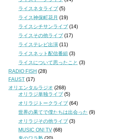
ライスネタライブ
(5)
ライス神保町花月
(19)
ライスシチサンライブ
(14)
ライスその他ライブ
(17)
ライステレビ出演
(11)
ライスネット配信番組
(3)
ライスについて思ったこと
(3)
RADIO FISH
(28)
FAUST
(17)
オリエンタルラジオ
(268)
オリラジ単独ライブ
(5)
オリラジトークライブ
(64)
世界の果てで僕たちは出会った
(9)
オリラジその他ライブ
(3)
MUSIC ON! TV
(68)
鬼のワラ塾
(20)