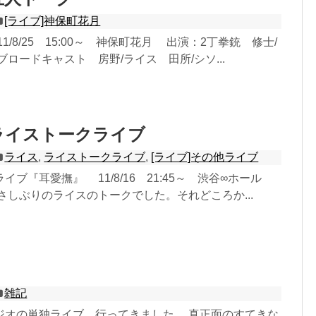
[ライブ]神保町花月
/8/25 15:00～ 神保町花月 出演：2丁拳銃 修士/
ブロードキャスト 房野/ライス 田所/シソ...
6 ライストークライブ
ライス
,
ライストークライブ
,
[ライブ]その他ライブ
ブ『耳愛撫』 11/8/16 21:45～ 渋谷∞ホール
さしぶりのライスのトークでした。それどころか...
雑記
ジオの単独ライブ、行ってきました。 真正面のすてきな