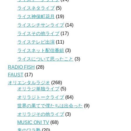
ライスネタライブ
(5)
ライス神保町花月
(19)
ライスシチサンライブ
(14)
ライスその他ライブ
(17)
ライステレビ出演
(11)
ライスネット配信番組
(3)
ライスについて思ったこと
(3)
RADIO FISH
(28)
FAUST
(17)
オリエンタルラジオ
(268)
オリラジ単独ライブ
(5)
オリラジトークライブ
(64)
世界の果てで僕たちは出会った
(9)
オリラジその他ライブ
(3)
MUSIC ON! TV
(68)
鬼のワラ塾
(20)