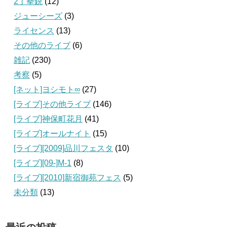
2丁拳銃
(12)
ジューシーズ
(3)
ライセンス
(13)
その他のライブ
(6)
雑記
(230)
考察
(5)
[ネット]ヨシモト∞
(27)
[ライブ]その他ライブ
(146)
[ライブ]神保町花月
(41)
[ライブ]オールナイト
(15)
[ライブ][2009]品川フェスタ
(10)
[ライブ][09‐]M-1
(8)
[ライブ][2010]新宿御苑フェス
(5)
未分類
(13)