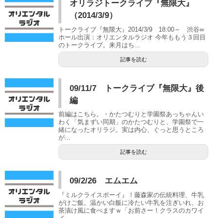
オリラジトークライブ『無限大』
（2014/3/9）
トークライブ『無限大』2014/3/9 18:00～ 渋谷∞
ホール出演：オリエンタルラジオ 今年ももう３回目
のトークライブ。来月はち...
記事を読む
09/11/7 トークライブ『無限大』後
編
前編はこちら。・かたつむりと学園祭あっちゃんい
わく「気まずい同期」のかたつむりと、学園祭で一
緒になったオリラジ。実は内心、ぐっと思うところ
が...
記事を読む
09/2/26 エムエム
『ミルクライスボーイ』！藤森家の伝統料理、牛乳
がけご飯。温かい白飯に冷たい牛乳を注ぎいれ、お
茶漬け風に食べますｗ「お前さー！クラスのカワイ