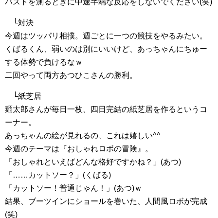
バストを測るときに中途半端な反応をしないでください(笑)
└対決
今週はツッパリ相撲。週ごとに一つの競技をやるみたい。
くばるくん、弱いのは別にいいけど、あっちゃんにちゅー
する体勢で負けるなｗ
二回やって両方あつひこさんの勝利。
└紙芝居
麺太郎さんが毎日一枚、四日完結の紙芝居を作るというコ
ーナー。
あっちゃんの絵が見れるの、これは嬉しい^^
今週のテーマは『おしゃれロボの冒険』。
「おしゃれといえばどんな格好ですかね？」(あつ)
「……カットソー？」(くばる)
「カットソー！普通じゃん！」(あつ)ｗ
結果、ブーツインにショールを巻いた、人間風ロボが完成
(笑)