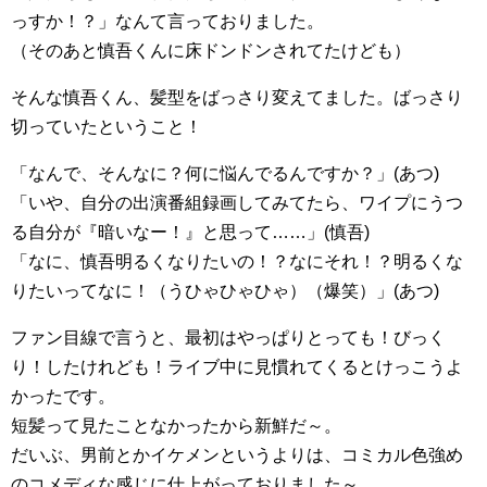
っすか！？」なんて言っておりました。
（そのあと慎吾くんに床ドンドンされてたけども）
そんな慎吾くん、髪型をばっさり変えてました。ばっさり
切っていたということ！
「なんで、そんなに？何に悩んでるんですか？」(あつ)
「いや、自分の出演番組録画してみてたら、ワイプにうつ
る自分が『暗いなー！』と思って……」(慎吾)
「なに、慎吾明るくなりたいの！？なにそれ！？明るくな
りたいってなに！（うひゃひゃひゃ）（爆笑）」(あつ)
ファン目線で言うと、最初はやっぱりとっても！びっく
り！したけれども！ライブ中に見慣れてくるとけっこうよ
かったです。
短髪って見たことなかったから新鮮だ～。
だいぶ、男前とかイケメンというよりは、コミカル色強め
のコメディな感じに仕上がっておりました～