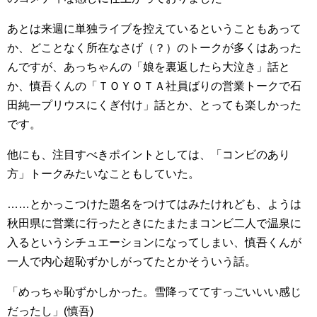
あとは来週に単独ライブを控えているということもあって
か、どことなく所在なさげ（？）のトークが多くはあった
んですが、あっちゃんの「娘を裏返したら大泣き」話と
か、慎吾くんの「ＴＯＹＯＴＡ社員ばりの営業トークで石
田純一プリウスにくぎ付け」話とか、とっても楽しかった
です。
他にも、注目すべきポイントとしては、「コンビのあり
方」トークみたいなこともしていた。
……とかっこつけた題名をつけてはみたけれども、ようは
秋田県に営業に行ったときにたまたまコンビ二人で温泉に
入るというシチュエーションになってしまい、慎吾くんが
一人で内心超恥ずかしがってたとかそういう話。
「めっちゃ恥ずかしかった。雪降っててすっごいいい感じ
だったし」(慎吾)