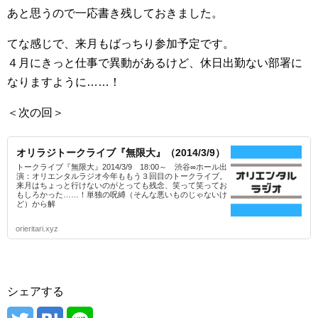
あと思うので一応書き残しておきました。
てな感じで、来月もばっちり参加予定です。
４月にきっと仕事で異動があるけど、休日出勤ない部署に
なりますように……！
＜次の回＞
オリラジトークライブ『無限大』（2014/3/9）
トークライブ『無限大』2014/3/9 18:00～ 渋谷∞ホール出
演：オリエンタルラジオ今年ももう３回目のトークライブ。
来月はちょっと行けないのがとっても残念、笑って笑ってお
もしろかった……！単独の呪縛（そんな悪いものじゃないけ
ど）から解
orieritari.xyz
シェアする