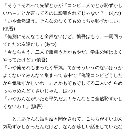
「そう？それって先輩とかが『コンビ二人でとか恥ずかし
いわ～』とか言ってるのに影響されてじゃない？」(あつ)
「いや全然違う。そんなのなくてもめっちゃ恥ずかしい」
(慎吾)
「俺別にそんなこと全然ないけど。慎吾はもう、一周回っ
てただの友達だし」(あつ)
「今ならもう、二人で服買うとかもやだ。学生の頃はよく
やってたけど」(慎吾)
「いや俺それもまったく平気。てかそういうのないほうが
よくない？みんなで集まってる中で『俺達コンビどうしだ
から気恥ずかしいわー』とかもぞもぞしてる二人いたらめ
っちゃめんどくさいじゃん」(あつ)
「いやみんながいたら平気だよ！そんなとこ全然恥ずかし
くないわ！」(慎吾)
……とまあそんな話を延々聞かされて、こちらがずいぶん
気恥ずかしかったんだけど、なんか珍しい話をしていたな