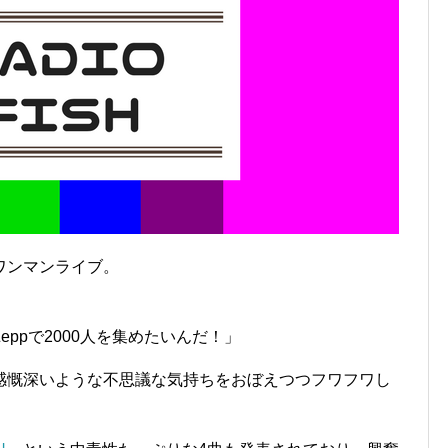
SHワンマンライブ。
ppで2000人を集めたいんだ！」
感慨深いような不思議な気持ちをおぼえつつフワフワし