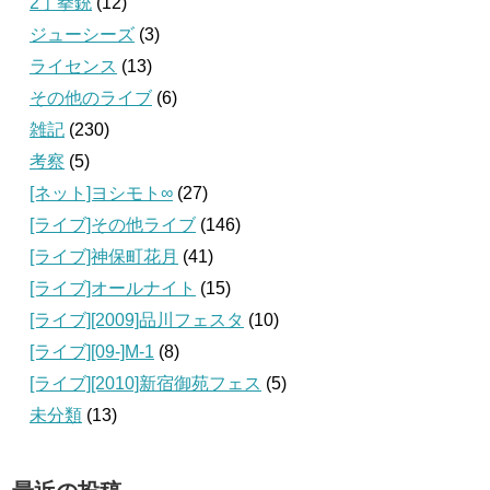
2丁拳銃
(12)
ジューシーズ
(3)
ライセンス
(13)
その他のライブ
(6)
雑記
(230)
考察
(5)
[ネット]ヨシモト∞
(27)
[ライブ]その他ライブ
(146)
[ライブ]神保町花月
(41)
[ライブ]オールナイト
(15)
[ライブ][2009]品川フェスタ
(10)
[ライブ][09‐]M-1
(8)
[ライブ][2010]新宿御苑フェス
(5)
未分類
(13)