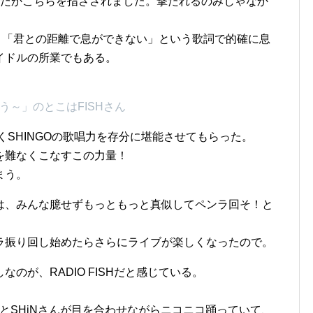
nd…」でなんだかこちらを指さされました。撃たれるのみじゃなか
反転」「君との距離で息ができない」という歌詞で的確に息
イドルの所業でもある。
狂う～」のとこはFISHさん
そくSHINGOの歌唱力を存分に堪能させてもらった。
を難なくこなすこの力量！
まう。
は、みんな臆せずもっともっと真似してペンラ回そ！と
ラ振り回し始めたらさらにライブが楽しくなったので。
のが、RADIO FISHだと感じている。
さんとSHiNさんが目を合わせながらニコニコ踊っていて、