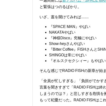
一週間前には
新アルバム『SPACE MA
と緊張はつのるばかり。
いざ、蓋を開けてみれば……
『SPACE MAN』やばい
NAKATAやばい
『神様Disco』究極にやばい
Show-heyさんやばい
『Bitter Coffee』FISHさんと
SHINGOは常にやばい
『オルスクセクシィー』もやばいが
そんな感じでRADIO FISHの新章が
「全員が忙しすぎる」「負担がでかす
言葉を聞きすぎて「RADIO FISH
しまうのでは？」と悲しすぎる危惧を
もって杞憂だった。RADIO FISHは