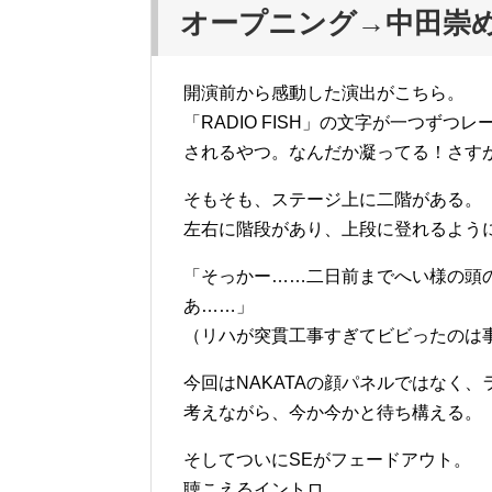
オープニング→中田崇
開演前から感動した演出がこちら。
「RADIO FISH」の文字が一つず
されるやつ。なんだか凝ってる！さすが
そもそも、ステージ上に二階がある。
左右に階段があり、上段に登れるよう
「そっかー……二日前までへい様の頭
あ……」
（リハが突貫工事すぎてビビったのは
今回はNAKATAの顔パネルではなく
考えながら、今か今かと待ち構える。
そしてついにSEがフェードアウト。
聴こえるイントロ。