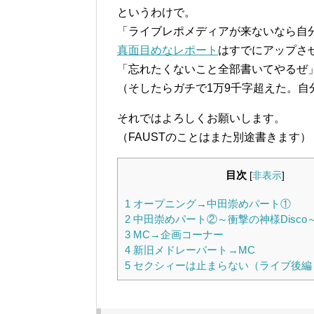
というわけで。
「ライブレポメディアが来ないなら自
真面目めなレポート
はすでにアップさ
「忘れたくないこと全部書いてやるぜ
（そしたらガチで1万9千字超えた。自
それではよろしくお願いします。
（FAUSTのことはまた別途書きます）
目次
[
非表示
]
1
オープニング→中田崇めパート①
2
中田崇めパート②～衝撃の神様Disco
3
MC→企画コーナー
4
新旧メドレーパート→MC
5
セクシィーは止まらない（ライブ後編