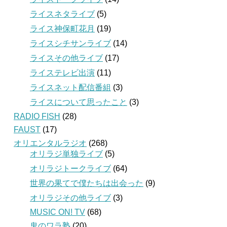
ライスネタライブ
(5)
ライス神保町花月
(19)
ライスシチサンライブ
(14)
ライスその他ライブ
(17)
ライステレビ出演
(11)
ライスネット配信番組
(3)
ライスについて思ったこと
(3)
RADIO FISH
(28)
FAUST
(17)
オリエンタルラジオ
(268)
オリラジ単独ライブ
(5)
オリラジトークライブ
(64)
世界の果てで僕たちは出会った
(9)
オリラジその他ライブ
(3)
MUSIC ON! TV
(68)
鬼のワラ塾
(20)