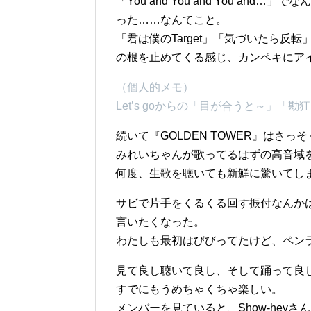
「You and You and You a
った……なんてこと。
「君は僕のTarget」「気づいたら
の根を止めてくる感じ、カンペキにア
（個人的メモ）
Let’s goからの「目が合うと～」「勘
続いて『GOLDEN TOWER』はさっ
みれいちゃんが歌ってるはずの高音域
何度、生歌を聴いても新鮮に驚いてし
サビで片手をくるくる回す振付なんか
言いたくなった。
わたしも最初はびびってたけど、ペン
見て良し聴いて良し、そして踊って良しな
すでにもうめちゃくちゃ楽しい。
メンバーを見ていると、Show-hey