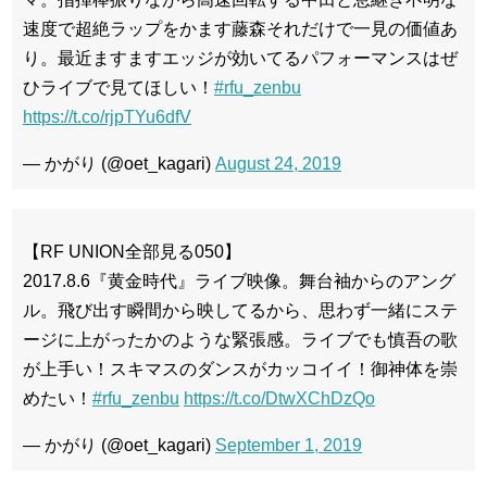
速度で超絶ラップをかます藤森それだけで一見の価値あ
り。最近ますますエッジが効いてるパフォーマンスはぜ
ひライブで見てほしい！
#rfu_zenbu
https://t.co/rjpTYu6dfV
— かがり (@oet_kagari)
August 24, 2019
【RF UNION全部見る050】
2017.8.6『黄金時代』ライブ映像。舞台袖からのアング
ル。飛び出す瞬間から映してるから、思わず一緒にステ
ージに上がったかのような緊張感。ライブでも慎吾の歌
が上手い！スキマスのダンスがカッコイイ！御神体を崇
めたい！
#rfu_zenbu
https://t.co/DtwXChDzQo
— かがり (@oet_kagari)
September 1, 2019