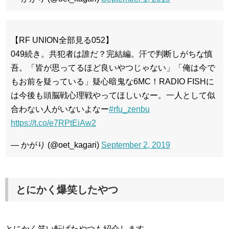
【RF UNION全部見る052】
049続き。共犯者は誰だ？完結編。汗で判断しがちな慎
吾。「皆が思ってるほど良いやつじゃない」「俺は今で
もお前を疑っている」疑心暗鬼な6MC！RADIO FISHに
は今後も頭脳戦心理戦やってほしいなー。一人として似
合わない人がいないよなー
#rfu_zenbu
https://t.co/e7RPtEiAw2
— かがり (@oet_kagari)
September 2, 2019
とにかく爆笑したやつ
とにかく笑い転げたやつも紹介します。