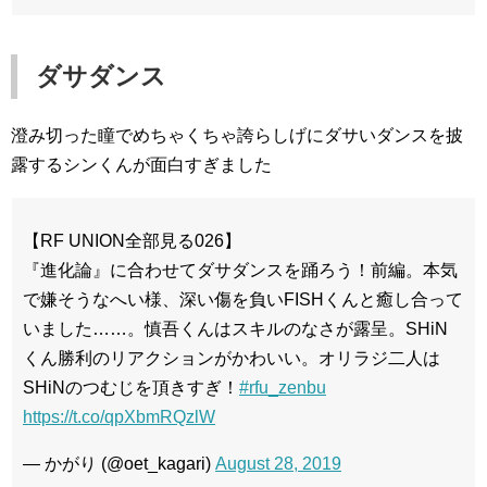
ダサダンス
澄み切った瞳でめちゃくちゃ誇らしげにダサいダンスを披
露するシンくんが面白すぎました
【RF UNION全部見る026】
『進化論』に合わせてダサダンスを踊ろう！前編。本気
で嫌そうなへい様、深い傷を負いFISHくんと癒し合って
いました……。慎吾くんはスキルのなさが露呈。SHiN
くん勝利のリアクションがかわいい。オリラジ二人は
SHiNのつむじを頂きすぎ！
#rfu_zenbu
https://t.co/qpXbmRQzlW
— かがり (@oet_kagari)
August 28, 2019