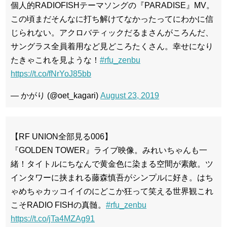
個人的RADIOFISHテーマソングの『PARADISE』MV。
この頃まだそんなに打ち解けてなかったってにわかに信
じられない。アクロバティックだるまさんがころんだ、
サングラス全員着用など見どころたくさん。幸せになり
たきゃこれを見ような！
#rfu_zenbu
https://t.co/fNrYoJ85bb
— かがり (@oet_kagari)
August 23, 2019
【RF UNION全部見る006】
『GOLDEN TOWER』ライブ映像。みれいちゃんも一
緒！タイトルにちなんで黄金色に染まる空間が素敵。ツ
インタワーに挟まれる藤森慎吾がシンプルに好き。はち
ゃめちゃカッコイイのにどこか狂って笑える世界観これ
こそRADIO FISHの真髄。
#rfu_zenbu
https://t.co/jTa4MZAg91