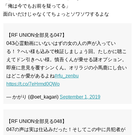
「俺は今でもお前を疑ってる」
面白いだけじゃなくてちょっとソワソワするよな
【RF UNION全部見る047】
043心霊動画にいないはずの女の人の声が入ってい
る！？へい様も込みで検証しましょう回。たしかに聴こ
えてドン引きへい様。慎吾くんが乗せる謎オプション。
即座に意見を覆すシンくん。オリラジの小馬鹿にし合い
はどこか愛があるよね
#rfu_zenbu
https://t.co/7eHrmd0QWo
— かがり (@oet_kagari)
September 1, 2019
【RF UNION全部見る048】
047の声は実は仕込みだった！そしてこの中に共犯者が