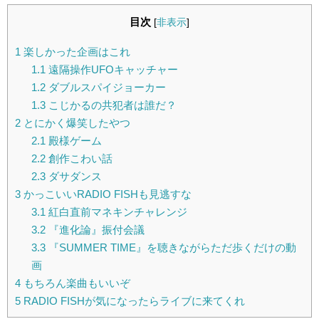
目次
[
非表示
]
1
楽しかった企画はこれ
1.1
遠隔操作UFOキャッチャー
1.2
ダブルスパイジョーカー
1.3
こじかるの共犯者は誰だ？
2
とにかく爆笑したやつ
2.1
殿様ゲーム
2.2
創作こわい話
2.3
ダサダンス
3
かっこいいRADIO FISHも見逃すな
3.1
紅白直前マネキンチャレンジ
3.2
『進化論』振付会議
3.3
『SUMMER TIME』を聴きながらただ歩くだけの動
画
4
もちろん楽曲もいいぞ
5
RADIO FISHが気になったらライブに来てくれ