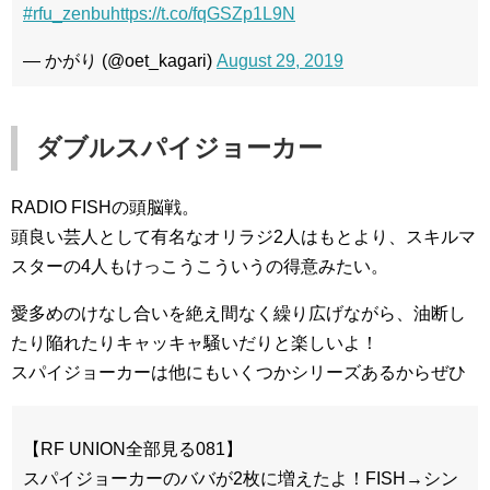
#rfu_zenbu
https://t.co/fqGSZp1L9N
— かがり (@oet_kagari)
August 29, 2019
ダブルスパイジョーカー
RADIO FISHの頭脳戦。
頭良い芸人として有名なオリラジ2人はもとより、スキルマ
スターの4人もけっこうこういうの得意みたい。
愛多めのけなし合いを絶え間なく繰り広げながら、油断し
たり陥れたりキャッキャ騒いだりと楽しいよ！
スパイジョーカーは他にもいくつかシリーズあるからぜひ
【RF UNION全部見る081】
スパイジョーカーのババが2枚に増えたよ！FISH→シン