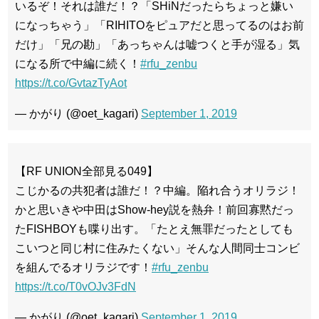
いるぞ！それは誰だ！？「SHiNだったらちょっと嫌い
になっちゃう」「RIHITOをピュアだと思ってるのはお前
だけ」「兄の勘」「あっちゃんは嘘つくと手が湿る」気
になる所で中編に続く！
#rfu_zenbu
https://t.co/GvtazTyAot
— かがり (@oet_kagari)
September 1, 2019
【RF UNION全部見る049】
こじかるの共犯者は誰だ！？中編。陥れ合うオリラジ！
かと思いきや中田はShow-hey説を熱弁！前回寡黙だっ
たFISHBOYも喋り出す。「たとえ無罪だったとしても
こいつと同じ村に住みたくない」そんな人間同士コンビ
を組んでるオリラジです！
#rfu_zenbu
https://t.co/T0vOJv3FdN
— かがり (@oet_kagari)
September 1, 2019