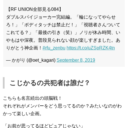
【RF UNION全部見る084】
ダブルスパイジョーカー完結編。「輪になってやらせ
ろ！」「ボディタッチは禁止だ！」「視聴者さんついて
これてる？」「最後の引き（笑）」ノリが休み時間、い
やもはや深夜。普段見られない顔が楽しすぎました。あ
りがとう神企画！
#rfu_zenbu
https://t.co/uZSpRZK4tn
— かがり (@oet_kagari)
September 8, 2019
こじかるの共犯者は誰だ？
こちらも名言続出の頭脳戦！
それぞれがメンバーをどう思ってるのか？みたいなのがわ
かって楽しい企画。
「お前が思ってるほどピュアじゃない」