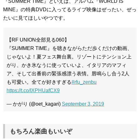
『SUMMER TIME』といえば、アルバム『WORLD IS
MINE』の特典DVDに入ってるライブ映像はぜったい、ぜっ
たいに見てほしいやつです。
【RF UNION全部見る060】
『SUMMER TIME』を聴きながらただ歩くだけの動画、
じゃないよ！夏フェス舞台裏。リゾートにテンション上
がり、かき氷なうに使っていいよ、イタリアのマフィ
ア、そして出番前の緊張感漂う表情。唇鳴らし合う2人
も可愛い。全てが好きすぎる
#rfu_zenbu
https://t.co/IXPHUafCX9
— かがり (@oet_kagari)
September 3, 2019
もちろん楽曲もいいぞ