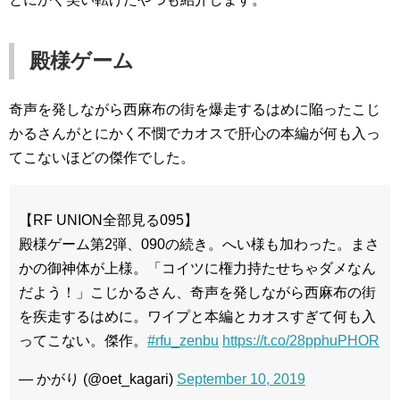
殿様ゲーム
奇声を発しながら西麻布の街を爆走するはめに陥ったこじ
かるさんがとにかく不憫でカオスで肝心の本編が何も入っ
てこないほどの傑作でした。
【RF UNION全部見る095】
殿様ゲーム第2弾、090の続き。へい様も加わった。まさ
かの御神体が上様。「コイツに権力持たせちゃダメなん
だよう！」こじかるさん、奇声を発しながら西麻布の街
を疾走するはめに。ワイプと本編とカオスすぎて何も入
ってこない。傑作。
#rfu_zenbu
https://t.co/28pphuPHOR
— かがり (@oet_kagari)
September 10, 2019