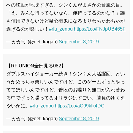
への移動が地味すぎる。シンくんがまさかの台風の目。
「え、みんな持ってないなら、俺持ってるのかな？」誰
も信用できないけど疑心暗鬼になるよりわちゃわちゃが
過ぎるのが楽しい！
#rfu_zenbu
https://t.co/FNJpUB465F
— かがり (@oet_kagari)
September 8, 2019
【RF UNION全部見る082】
ダブルスパイジョーカー続き！シンくん大活躍回。とい
うかめっちゃ楽しいんですけど。このゲームずっとやっ
ててほしいんですけど。普段のお喋りと無口が入れ替わ
る中でずっと喋ってるオリラジはすごい。勝負のゆくえ
やいかに。
#rfu_zenbu
https://t.co/aO99kfk4DC
— かがり (@oet_kagari)
September 8, 2019