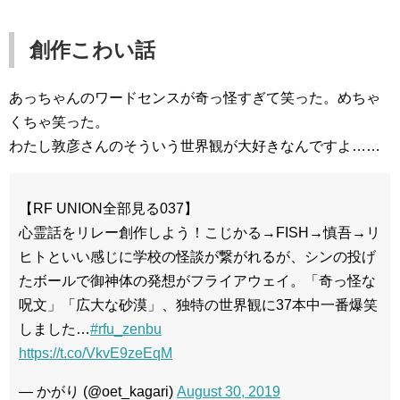
創作こわい話
あっちゃんのワードセンスが奇っ怪すぎて笑った。めちゃ
くちゃ笑った。
わたし敦彦さんのそういう世界観が大好きなんですよ……
【RF UNION全部見る037】
心霊話をリレー創作しよう！こじかる→FISH→慎吾→リ
ヒトといい感じに学校の怪談が繋がれるが、シンの投げ
たボールで御神体の発想がフライアウェイ。「奇っ怪な
呪文」「広大な砂漠」、独特の世界観に37本中一番爆笑
しました…
#rfu_zenbu
https://t.co/VkvE9zeEqM
— かがり (@oet_kagari)
August 30, 2019