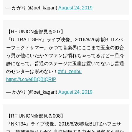
— かがり (@oet_kagari)
August 24, 2019
【RF UNION全部見る007】
『ULTRA TIGER』ライブ映像。2016/8/26赤坂BLITZパ
ーフェクトサマー。かつて音楽界にここまで玉座の似合
う男が他にいたか？ファンは慣れちゃってるけど一旦冷
静になって。普通のステージに玉座は置いてないし普通
のセンターは崇めない！
#rfu_zenbu
https://t.co/e8BQBlQRIP
— かがり (@oet_kagari)
August 24, 2019
【RF UNION全部見る008】
『NKT34』ライブ映像。2016/8/26赤坂BLITZパフェサ
マ。指揮棒振りながら高速回転する中田と息継ぎ不明な