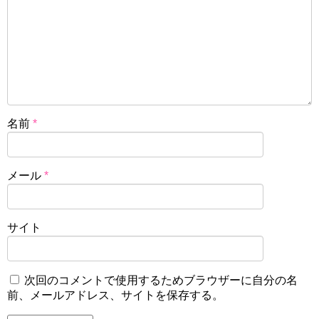
名前
*
メール
*
サイト
次回のコメントで使用するためブラウザーに自分の名
前、メールアドレス、サイトを保存する。