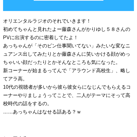
オリエンタルラジオのそれでいきます！
初めてちゃんと見れたよー藤森さんがかりゆし５８さんの
PVに出演するのに密着してたよ！
あっちゃんが「そのピン仕事聞いてない」みたいな変なニ
ュアンス出してみたりとか藤森さんに笑いかける顔がめっ
ちゃいい顔だったりとかそんなところも気になった。
新コーナーが始まるってんで「アラウンド高校生」、略し
てアラ高。
10代の視聴者が多いから彼ら彼女らになじんでもらえるコ
ーナーやりましょうってことで、二人がテーマにそって高
校時代の話をするの。
……あっちゃんはなせる話ある？ｗ