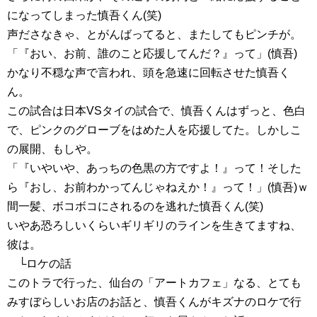
になってしまった慎吾くん(笑)
声ださなきゃ、とがんばってると、またしてもピンチが。
「『おい、お前、誰のこと応援してんだ？』って」(慎吾)
かなり不穏な声で言われ、頭を急速に回転させた慎吾く
ん。
この試合は日本VSタイの試合で、慎吾くんはずっと、色白
で、ピンクのグローブをはめた人を応援してた。しかしこ
の展開、もしや。
「『いやいや、あっちの色黒の方ですよ！』って！そした
ら『おし、お前わかってんじゃねえか！』って！」(慎吾)ｗ
間一髪、ボコボコにされるのを逃れた慎吾くん(笑)
いやあ恐ろしいくらいギリギリのラインを生きてますね、
彼は。
└ロケの話
このトラで行った、仙台の「アートカフェ」なる、とても
みすぼらしいお店のお話と、慎吾くんがキズナのロケで行