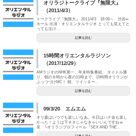
オリラジトークライブ『無限大』
（2011/4/3）
トークライブ『無限大』 2011/4/3 18:00～ 渋谷∞
ホール 出演：オリエンタルラジオ とっても笑えてと
っても泣け...
記事を読む
15時間オリエンタルラジソン
（2017/12/29）
AMラジオのNHK第一、年末特集番組。 タイトル通
り、朝の８時から夜の11時まで、15時間オリラジが
ぶっつづけMC！ 朝、ツイッター...
記事を読む
09/3/20 エムエム
オリ森はいつでも楽しいなあ。今日はハナ金も楽し
かった！ようは下ネタじゃなきゃいいんですねｗ
笑 └オリラジプロフィール『SEX AND THE...