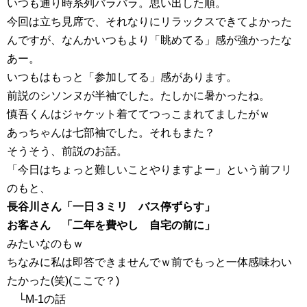
いつも通り時系列バラバラ。思い出した順。
今回は立ち見席で、それなりにリラックスできてよかった
んですが、なんかいつもより「眺めてる」感が強かったな
あー。
いつもはもっと「参加してる」感があります。
前説のシソンヌが半袖でした。たしかに暑かったね。
慎吾くんはジャケット着ててつっこまれてましたがｗ
あっちゃんは七部袖でした。それもまた？
そうそう、前説のお話。
「今日はちょっと難しいことやりますよー」という前フリ
のもと、
長谷川さん「一日３ミリ バス停ずらす」
お客さん 「二年を費やし 自宅の前に」
みたいなのもｗ
ちなみに私は即答できませんでｗ前でもっと一体感味わい
たかった(笑)(ここで？)
└M-1の話