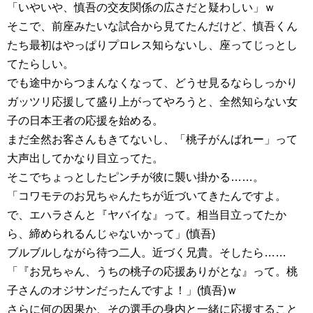
「いやいや、慎吾の交友関係の広さだと疑わしい」ｗ
そこで、前座みたいな試合から見てたんだけど、慎吾くん
たち最初はやっぱりプロレス知らないし、座ってじっとし
てたらしい。
でも途中からつまんなくなって、どうせ見るならしっかり
ガッツリ応援して盛り上がってやろうと、全然知らない女
子の日本王者の応援を始める。
まだ全然お客さんもきてないし、「桃子がんばれー」って
大声出してかなり目立ってた。
そこでちょっとしたピンチが彼に襲い掛かる……。
「コワモテのお兄ちゃんたちが近づいてきたんですよ。
で、エハラさんと『ヤバイな』って。相当目立ってたか
ら、締められるんじゃないかって」(慎吾)
ブルブルしながら待つ二人。近づく兄貴。そしたら……
「『お兄ちゃん、うちの桃子の応援ありがとな』って。桃
子さんのオジサンだったんですよ！」(慎吾)ｗ
さらに何の因果か、その選手の身内と一緒に応援すること