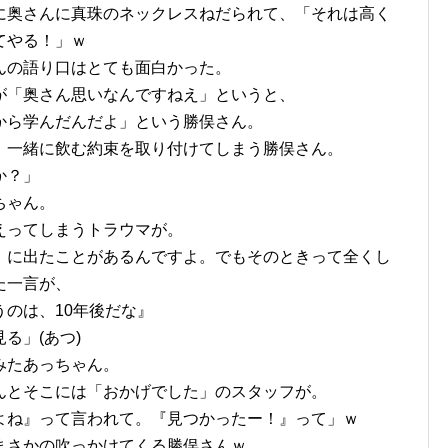
に奥さんに真珠のネックレスねだられて、「それは高く
てやる！」ｗ
んの語り口はとても面白かった。
が「奥さん思いなんですねえ」というと、
から学んだんだよ」という勝俣さん。
、一緒に飲む約束を取り付けてしまう勝俣さん。
か？」
ちゃん。
えってしまうトラウマが。
』に出たことがあるんですよ。でもそのときって全くし
た一言が、
のは、10年後だな』
る」(あつ)
みたあっちゃん。
んとそこには「おかげでした」のスタッフが。
よね』って言われて。『見つかったー！』って」ｗ
まさかの吹っかけてくる勝俣さんｗ