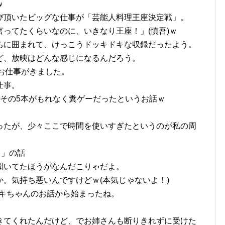
ｗ
び頂いたビッグな仕事が「芸能人料理王座決定戦」。
ってたくらいなのに、いきなり王座！」(慎吾)ｗ
ちに囲まれて、けっこうドッキドキな収録だったよう。
ど、放映はどんな感じになるんだろう。
のお仕事がきました。
仕事。
、その5本がもれなく糞ゲーだったというお話ｗ
。
ったが、少々ここで時間を使いすぎたというのが私の周
う」の話
聞いてたほうがなんだこりゃだよ。
。気持ち悪いんですけどｗ(本気じゃないよ！)
アキちゃんのお話から始まったね。
きてくれたんだけど、でお姉さんも断りきれずに受けた