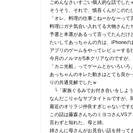
ごめんなさいすごい個人的な話でした
そうそう、それで、慎吾くんがこのた
「オレ、料理の仕事こねーかなーって言
料理にガチ気合い入れてる大物さんた
予選と本選があるって言ってたんだけ
たいしてあっちゃんの方は、iPhone
アプリのゲームをやってレビューする
今月のノルマが5本クリアなのですが
「カニ光船」ってゲームとかいろいろ
あっちゃんのキレた動きはとても良か
りの共通見解でしたｗ
└「家族ぐるみでお付き合いをしよ
なんだこりゃなサブタイトルですが、
最近のオリラジ仲良すぎじゃないですか
この話は藤森さんちのミヨコさんVS
言わずと知れた、母と姉。
姉さんに母さんがお見合い話を持って