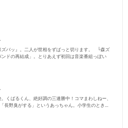
ム
森ズバッ』。二人が世相をずばっと切ります。 └森ズ
バンドの再結成」。とりあえず初回は音楽番組っぽい
ム
決。くばるくん、絶好調の三連勝中！コマまわしねー、
)「長野臭がする」というあっちゃん。小学生のとき...