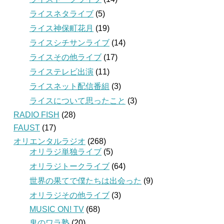
ライスネタライブ
(5)
ライス神保町花月
(19)
ライスシチサンライブ
(14)
ライスその他ライブ
(17)
ライステレビ出演
(11)
ライスネット配信番組
(3)
ライスについて思ったこと
(3)
RADIO FISH
(28)
FAUST
(17)
オリエンタルラジオ
(268)
オリラジ単独ライブ
(5)
オリラジトークライブ
(64)
世界の果てで僕たちは出会った
(9)
オリラジその他ライブ
(3)
MUSIC ON! TV
(68)
鬼のワラ塾
(20)