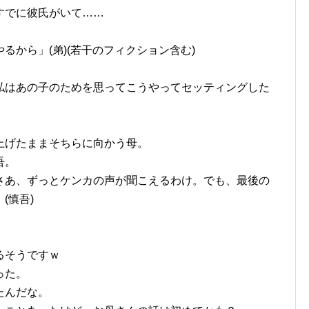
すでに彼氏がいて……
るから」(弟)(若干のフィクション含む)
私はあの子のためを思ってこうやってセッティングした
上げたままそちらに向かう母。
吾。
さあ、ずっとケンカの声が聞こえるわけ。でも、最後の
(慎吾)
』
るそうですｗ
った。
たんだな。