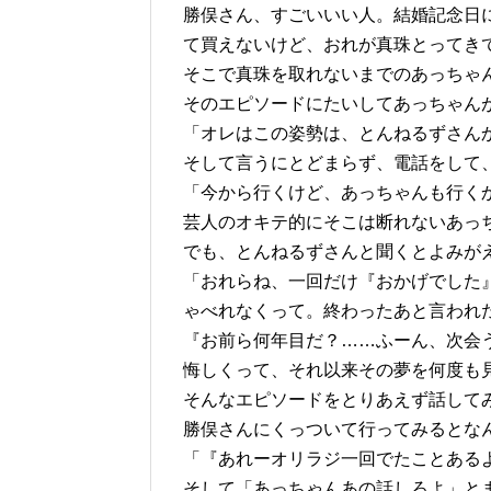
勝俣さん、すごいいい人。結婚記念日
て買えないけど、おれが真珠とってき
そこで真珠を取れないまでのあっちゃ
そのエピソードにたいしてあっちゃん
「オレはこの姿勢は、とんねるずさん
そして言うにとどまらず、電話をして
「今から行くけど、あっちゃんも行く
芸人のオキテ的にそこは断れないあっ
でも、とんねるずさんと聞くとよみが
「おれらね、一回だけ『おかげでした
ゃべれなくって。終わったあと言われ
『お前ら何年目だ？……ふーん、次会う
悔しくって、それ以来その夢を何度も見
そんなエピソードをとりあえず話して
勝俣さんにくっついて行ってみるとな
「『あれーオリラジ一回でたことある
そして「あっちゃんあの話しろよ」と