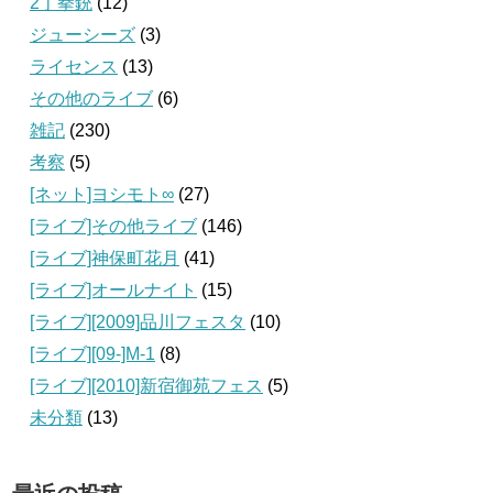
2丁拳銃
(12)
ジューシーズ
(3)
ライセンス
(13)
その他のライブ
(6)
雑記
(230)
考察
(5)
[ネット]ヨシモト∞
(27)
[ライブ]その他ライブ
(146)
[ライブ]神保町花月
(41)
[ライブ]オールナイト
(15)
[ライブ][2009]品川フェスタ
(10)
[ライブ][09‐]M-1
(8)
[ライブ][2010]新宿御苑フェス
(5)
未分類
(13)