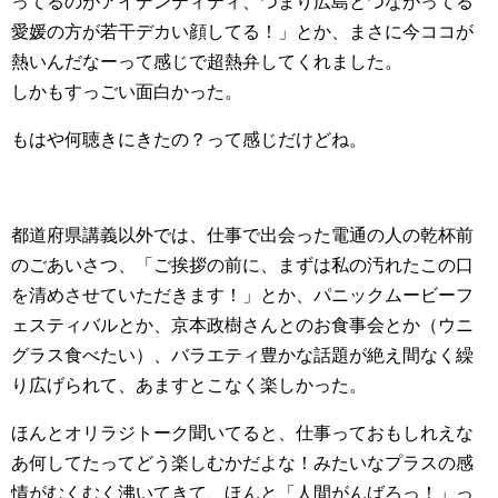
ってるのがアイデンティティ、つまり広島とつながってる
愛媛の方が若干デカい顔してる！」とか、まさに今ココが
熱いんだなーって感じで超熱弁してくれました。
しかもすっごい面白かった。
もはや何聴きにきたの？って感じだけどね。
都道府県講義以外では、仕事で出会った電通の人の乾杯前
のごあいさつ、「ご挨拶の前に、まずは私の汚れたこの口
を清めさせていただきます！」とか、パニックムービーフ
ェスティバルとか、京本政樹さんとのお食事会とか（ウニ
グラス食べたい）、バラエティ豊かな話題が絶え間なく繰
り広げられて、あますとこなく楽しかった。
ほんとオリラジトーク聞いてると、仕事っておもしれえな
あ何してたってどう楽しむかだよな！みたいなプラスの感
情がむくむく沸いてきて、ほんと「人間がんばろっ！」っ