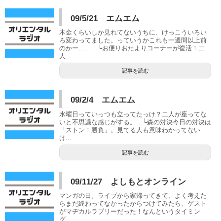
09/5/21 エムエム
木金くらいしか見れてないうちに、けっこういろい
ろ変わってました。っていうかこれも一週間以上前
のかー…… └お便りおたよりコーナーが復活！二
人...
記事を読む
09/2/4 エムエム
水曜日っていっつも立ってたっけ？二人が座ってな
いと不思議な感じがする。 └森の対決今日の対決は
「ストン！勝負」。見てる人も意味わかってない
け...
記事を読む
09/11/27 よしもとオンライン
マンガの日。ライブから家帰ってきて、よく考えた
らまだ終わってなかったからつけてみたら、ゲスト
がマヂカルラブリーだった！なんというタイミン
グ…...