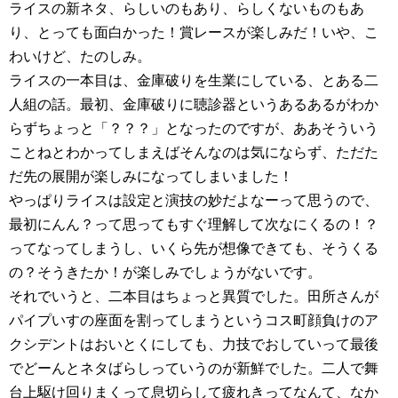
ライスの新ネタ、らしいのもあり、らしくないものもあ
り、とっても面白かった！賞レースが楽しみだ！いや、こ
わいけど、たのしみ。
ライスの一本目は、金庫破りを生業にしている、とある二
人組の話。最初、金庫破りに聴診器というあるあるがわか
らずちょっと「？？？」となったのですが、ああそういう
ことねとわかってしまえばそんなのは気にならず、ただた
だ先の展開が楽しみになってしまいました！
やっぱりライスは設定と演技の妙だよなーって思うので、
最初にんん？って思ってもすぐ理解して次なにくるの！？
ってなってしまうし、いくら先が想像できても、そうくる
の？そうきたか！が楽しみでしょうがないです。
それでいうと、二本目はちょっと異質でした。田所さんが
パイプいすの座面を割ってしまうというコス町顔負けのア
クシデントはおいとくにしても、力技でおしていって最後
でどーんとネタばらしっていうのが新鮮でした。二人で舞
台上駆け回りまくって息切らして疲れきってなんて、なか