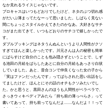
なか見れるライスじゃないです。
ブロキャスはいつもどおりでしたけど、ネタのぶつ切れ感
がだいぶ薄まってたなーって思いました。しばらく見ない
間にちょっとスタイルかえてきたのかなあ。大好きなサチ
コがまた出てきて、いつもどおりのサチコで嬉しかったで
す。
ダブルブッキングはネタうんぬんというより人間性がクソ
すぎてほんと楽しかったです。川元さんは人の秘密も簡単
にばらすけど自分のことも包み隠さずということで、しず
る池田の月給をばらしたあとに自分の月給もあっさり白状
していました。あと、昔合コンで仲良くなった女の子から
「実はファンだったんです」ってばらされた思い出話をし
てましたけど、ほんとにその話のオチもクソみたいでし
た。かと思うと、黒田さんのほうも人間性がペラペラで、
さっきウィキペディアみたら「持ち前の薄っぺらさ」って
書いてあって、持ち前ってなんだよ……なんだよ！！って