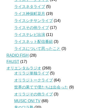
ライスネタライブ
(5)
ライス神保町花月
(19)
ライスシチサンライブ
(14)
ライスその他ライブ
(17)
ライステレビ出演
(11)
ライスネット配信番組
(3)
ライスについて思ったこと
(3)
RADIO FISH
(28)
FAUST
(17)
オリエンタルラジオ
(268)
オリラジ単独ライブ
(5)
オリラジトークライブ
(64)
世界の果てで僕たちは出会った
(9)
オリラジその他ライブ
(3)
MUSIC ON! TV
(68)
鬼のワラ塾
(20)