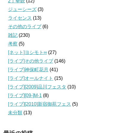
2丁拳銃
(12)
ジューシーズ
(3)
ライセンス
(13)
その他のライブ
(6)
雑記
(230)
考察
(5)
[ネット]ヨシモト∞
(27)
[ライブ]その他ライブ
(146)
[ライブ]神保町花月
(41)
[ライブ]オールナイト
(15)
[ライブ][2009]品川フェスタ
(10)
[ライブ][09‐]M-1
(8)
[ライブ][2010]新宿御苑フェス
(5)
未分類
(13)