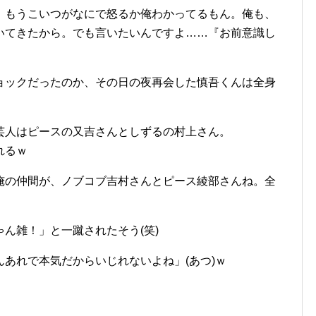
。もうこいつがなにで怒るか俺わかってるもん。俺も、
いてきたから。でも言いたいんですよ……『お前意識し
ョックだったのか、その日の夜再会した慎吾くんは全身
芸人はピースの又吉さんとしずるの村上さん。
れるｗ
俺の仲間が、ノブコブ吉村さんとピース綾部さんね。全
ん雑！」と一蹴されたそう(笑)
あれで本気だからいじれないよね」(あつ)ｗ