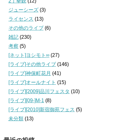
2丁拳銃
(12)
ジューシーズ
(3)
ライセンス
(13)
その他のライブ
(6)
雑記
(230)
考察
(5)
[ネット]ヨシモト∞
(27)
[ライブ]その他ライブ
(146)
[ライブ]神保町花月
(41)
[ライブ]オールナイト
(15)
[ライブ][2009]品川フェスタ
(10)
[ライブ][09‐]M-1
(8)
[ライブ][2010]新宿御苑フェス
(5)
未分類
(13)