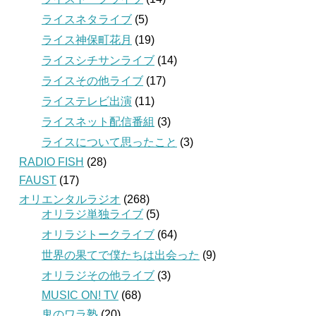
ライスネタライブ
(5)
ライス神保町花月
(19)
ライスシチサンライブ
(14)
ライスその他ライブ
(17)
ライステレビ出演
(11)
ライスネット配信番組
(3)
ライスについて思ったこと
(3)
RADIO FISH
(28)
FAUST
(17)
オリエンタルラジオ
(268)
オリラジ単独ライブ
(5)
オリラジトークライブ
(64)
世界の果てで僕たちは出会った
(9)
オリラジその他ライブ
(3)
MUSIC ON! TV
(68)
鬼のワラ塾
(20)