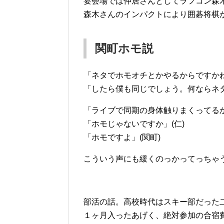
宴会場では仲居さんとしてラフコン森
森木さんのインパクトにより囲碁将棋
関町ホモ説
「ネタでホモオチとかやるからですかね
「したら僕も同じでしょう。何ならネタ
「ライブで同期の身体触りまくってるか
「ホモじゃないですか」(仁)
「ホモですよ」(関町)
こういう声にも緩くのっかってっちゃ
部活の話。高校時代はスキー部だった
１ヶ月入ったあげく、絶対参加の合宿