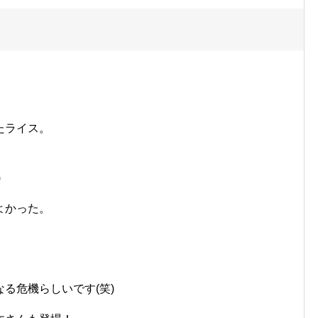
たライス。
。
)
よかった。
る危機らしいです(笑)