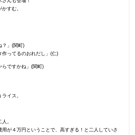
木さんも登場！
がかすむ。
？」(関町)
作ってるのおれだし」(仁)
らですかね」(関町)
うライス。
二人。
費用が４万円ということで、高すぎる！と二人していさ