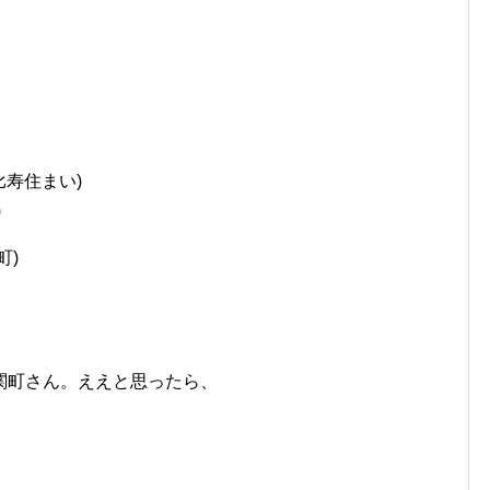
比寿住まい)
)
町)
関町さん。ええと思ったら、