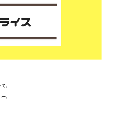
って。
いー。