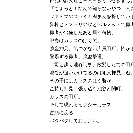
押見のお友達と三人っきりのせきまち
「ちょっと！なんで知らないやつ二人
ファミマのスライム肉まんを探してい
警棒とメスドリの絵とヘルメットで勇
勇者が出発したあと届く荷物。
中身はカラスのはく製。
強盗押見。気づかない店員田所。怖が
登場する勇者。強盗撃退。
上司と歩く池谷刑事。散髪したての田
池谷が追いかけてるのは犯人押見。逃
その手にはカラスのはく製が。
金持ち押見。張り込む池谷と関町。
カラスの田所。
そして現れるセクシーカラス。
冒頭に戻る。
バタバタしておしまい。