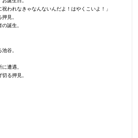
。お誕生日。
に祝われなきゃなんないんだよ！はやくこいよ！」
る押見。
者の誕生。
る池谷。
所に遭遇。
げ切る押見。