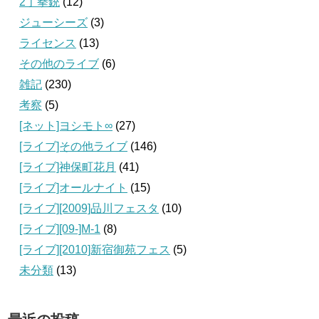
2丁拳銃
(12)
ジューシーズ
(3)
ライセンス
(13)
その他のライブ
(6)
雑記
(230)
考察
(5)
[ネット]ヨシモト∞
(27)
[ライブ]その他ライブ
(146)
[ライブ]神保町花月
(41)
[ライブ]オールナイト
(15)
[ライブ][2009]品川フェスタ
(10)
[ライブ][09‐]M-1
(8)
[ライブ][2010]新宿御苑フェス
(5)
未分類
(13)