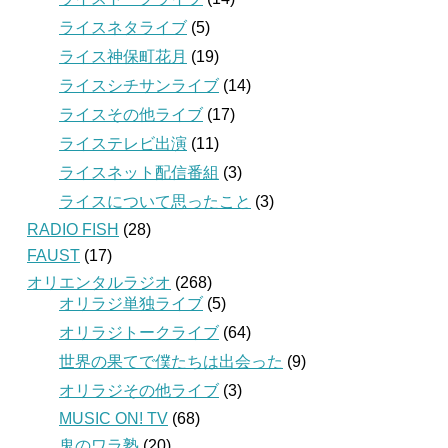
ライスネタライブ
(5)
ライス神保町花月
(19)
ライスシチサンライブ
(14)
ライスその他ライブ
(17)
ライステレビ出演
(11)
ライスネット配信番組
(3)
ライスについて思ったこと
(3)
RADIO FISH
(28)
FAUST
(17)
オリエンタルラジオ
(268)
オリラジ単独ライブ
(5)
オリラジトークライブ
(64)
世界の果てで僕たちは出会った
(9)
オリラジその他ライブ
(3)
MUSIC ON! TV
(68)
鬼のワラ塾
(20)