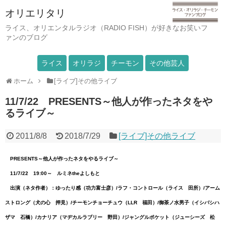
オリエリタリ
ライス、オリエンタルラジオ（RADIO FISH）が好きなお笑いフ
ァンのブログ
ライス
オリラジ
チーモン
その他芸人
ホーム
[ライブ]その他ライブ
11/7/22 PRESENTS～他人が作ったネタをや
るライブ～
2011/8/8
2018/7/29
[ライブ]その他ライブ
PRESENTS～他人が作ったネタをやるライブ～
11/7/22 19:00～ ルミネtheよしもと
出演（ネタ作者）：ゆったり感（功力富士彦）/ラフ・コントロール（ライス 田所）/アーム
ストロング（犬の心 押見）/チーモンチョーチュウ（LLR 福田）/御茶ノ水男子（イシバシハ
ザマ 石橋）/カナリア（マヂカルラブリー 野田）/ジャングルポケット（ジューシーズ 松