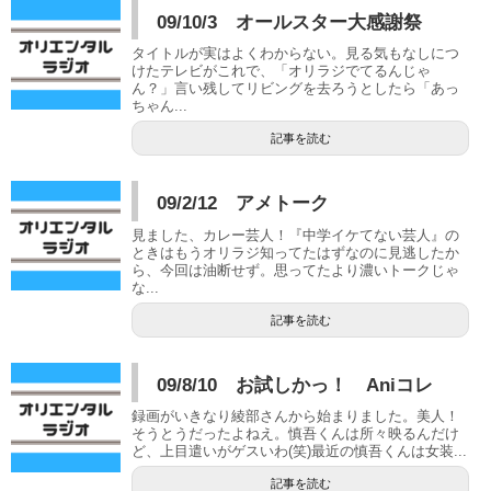
09/10/3 オールスター大感謝祭
タイトルが実はよくわからない。見る気もなしにつ
けたテレビがこれで、「オリラジでてるんじゃ
ん？」言い残してリビングを去ろうとしたら「あっ
ちゃん...
記事を読む
09/2/12 アメトーク
見ました、カレー芸人！『中学イケてない芸人』の
ときはもうオリラジ知ってたはずなのに見逃したか
ら、今回は油断せず。思ってたより濃いトークじゃ
な...
記事を読む
09/8/10 お試しかっ！ Aniコレ
録画がいきなり綾部さんから始まりました。美人！
そうとうだったよねえ。慎吾くんは所々映るんだけ
ど、上目遣いがゲスいわ(笑)最近の慎吾くんは女装...
記事を読む