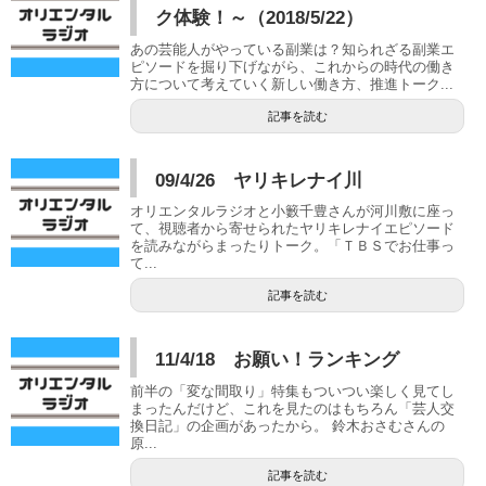
ク体験！～（2018/5/22）
あの芸能人がやっている副業は？知られざる副業エ
ピソードを掘り下げながら、これからの時代の働き
方について考えていく新しい働き方、推進トーク...
記事を読む
09/4/26 ヤリキレナイ川
オリエンタルラジオと小籔千豊さんが河川敷に座っ
て、視聴者から寄せられたヤリキレナイエピソード
を読みながらまったりトーク。「ＴＢＳでお仕事っ
て...
記事を読む
11/4/18 お願い！ランキング
前半の「変な間取り」特集もついつい楽しく見てし
まったんだけど、これを見たのはもちろん「芸人交
換日記」の企画があったから。 鈴木おさむさんの
原...
記事を読む