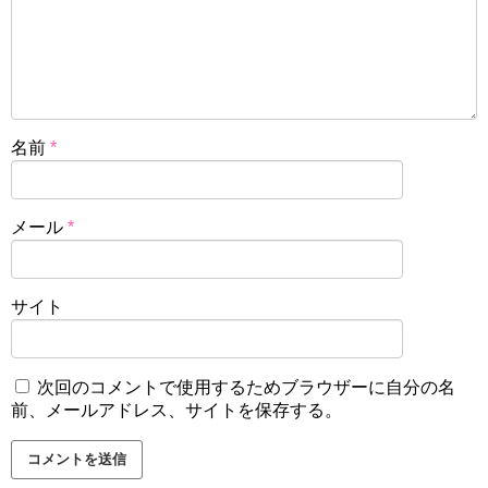
名前
*
メール
*
サイト
次回のコメントで使用するためブラウザーに自分の名
前、メールアドレス、サイトを保存する。