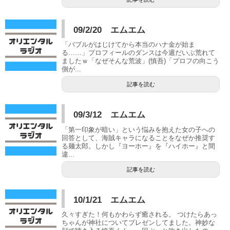
09/2/20 エムエム
「バブルがはじけてから本当のハナ金が始ま
る……」プロフィールのダンスは今週だいぶ荒れて
ましたｗ「なぜそんな荒波」(慎吾)「プロフの向こう
側が...
記事を読む
09/3/12 エムエム
「第一印象が暗い」という悩みを抱えた女の子への
回答として、海賊キャラになることをなぜか推奨す
る麺太郎。しかし『ヨーホー』を『ハイホー』と間
違...
記事を読む
10/1/21 エムエム
久々すぎた！何もかわらず癒される。 つけたらあっ
ちゃんが神社についてプレゼンしてました。神妙な