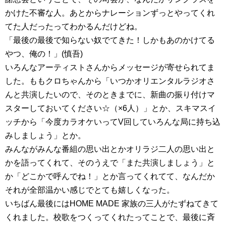
かけた不審な人。あとからナレーションずっとやってくれ
てた人だったってわかるんだけどね。
「最後の最後で知らない奴でてきた！しかもあのかけてる
やつ、俺の！」(慎吾)
いろんなアーティストさんからメッセージが寄せられてま
した。ももクロちゃんから「いつかオリエンタルラジオさ
んと共演したいので、そのときまでに、新曲の振り付けマ
スターしておいてください☆（×6人）」とか、スキマスイ
ッチから「今度カラオケいってV回していろんな局に持ち込
みしましょう」とか。
みんながみんな番組の思い出とかオリラジ二人の思い出と
かを語ってくれて、そのうえで「また共演しましょう」と
か「どこかで呼んでね！」とか言ってくれてて、なんだか
それが全部温かい感じでとても嬉しくなった。
いちばん最後にはHOME MADE 家族の三人がたずねてきて
くれました。校歌をつくってくれたってことで、最後に斉