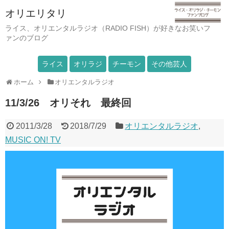
オリエリタリ
ライス、オリエンタルラジオ（RADIO FISH）が好きなお笑いフ
ァンのブログ
ライス
オリラジ
チーモン
その他芸人
ホーム
オリエンタルラジオ
11/3/26 オリそれ 最終回
2011/3/28
2018/7/29
オリエンタルラジオ
,
MUSIC ON! TV