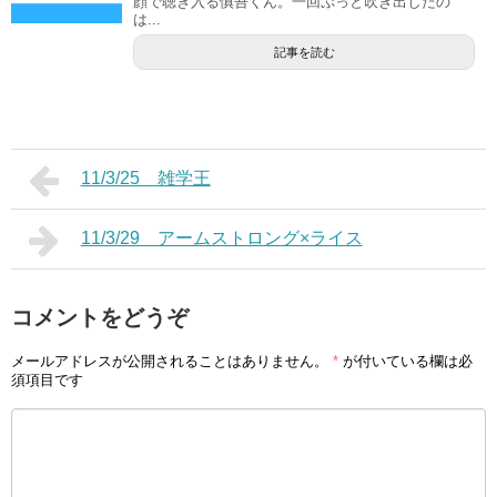
顔で聴き入る慎吾くん。一回ぷっと吹き出したの
は...
記事を読む
11/3/25 雑学王
11/3/29 アームストロング×ライス
コメントをどうぞ
メールアドレスが公開されることはありません。
*
が付いている欄は必
須項目です