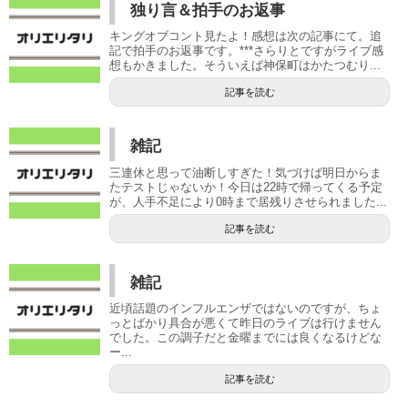
独り言＆拍手のお返事
キングオブコント見たよ！感想は次の記事にて。追
記で拍手のお返事です。***さらりとですがライブ感
想もかきました。そういえば神保町はかたつむり...
記事を読む
雑記
三連休と思って油断しすぎた！気づけば明日からま
たテストじゃないか！今日は22時で帰ってくる予定
が、人手不足により0時まで居残りさせられました...
記事を読む
雑記
近頃話題のインフルエンザではないのですが、ちょ
っとばかり具合が悪くて昨日のライブは行けません
でした。この調子だと金曜までには良くなるけどな
ー...
記事を読む