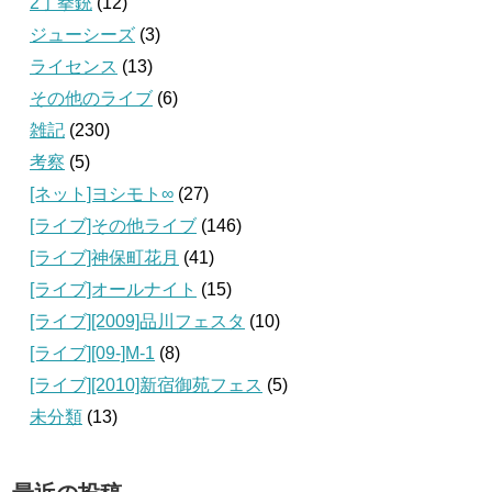
2丁拳銃
(12)
ジューシーズ
(3)
ライセンス
(13)
その他のライブ
(6)
雑記
(230)
考察
(5)
[ネット]ヨシモト∞
(27)
[ライブ]その他ライブ
(146)
[ライブ]神保町花月
(41)
[ライブ]オールナイト
(15)
[ライブ][2009]品川フェスタ
(10)
[ライブ][09‐]M-1
(8)
[ライブ][2010]新宿御苑フェス
(5)
未分類
(13)