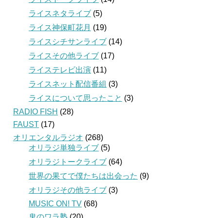
ライスネタライブ
(5)
ライス神保町花月
(19)
ライスシチサンライブ
(14)
ライスその他ライブ
(17)
ライステレビ出演
(11)
ライスネット配信番組
(3)
ライスについて思ったこと
(3)
RADIO FISH
(28)
FAUST
(17)
オリエンタルラジオ
(268)
オリラジ単独ライブ
(5)
オリラジトークライブ
(64)
世界の果てで僕たちは出会った
(9)
オリラジその他ライブ
(3)
MUSIC ON! TV
(68)
鬼のワラ塾
(20)