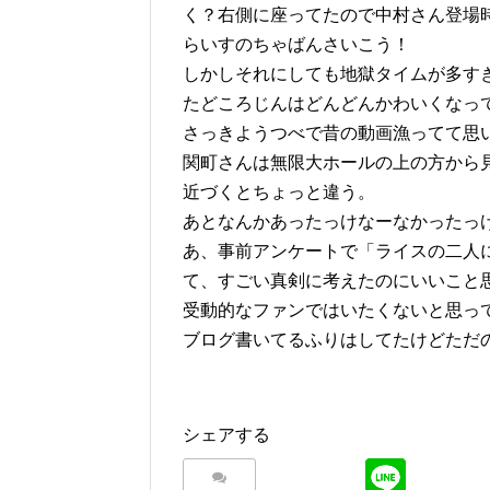
く？右側に座ってたので中村さん登場
らいすのちゃばんさいこう！
しかしそれにしても地獄タイムが多す
たどころじんはどんどんかわいくなっ
さっきようつべで昔の動画漁ってて思
関町さんは無限大ホールの上の方から
近づくとちょっと違う。
あとなんかあったっけなーなかったっ
あ、事前アンケートで「ライスの二人
て、すごい真剣に考えたのにいいこと
受動的なファンではいたくないと思っ
ブログ書いてるふりはしてたけどただ
シェアする