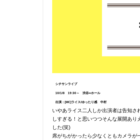
シチサンライブ
10/1/8 19:30～ 渋谷∞ホール
出演：[MC]ライス/ゆったり感 中村
いやあライス二人しか出演者は告知さ
しすぎる！と思いつつそんな展開あり
した(笑)
席がちがかったら少なくともカメラが