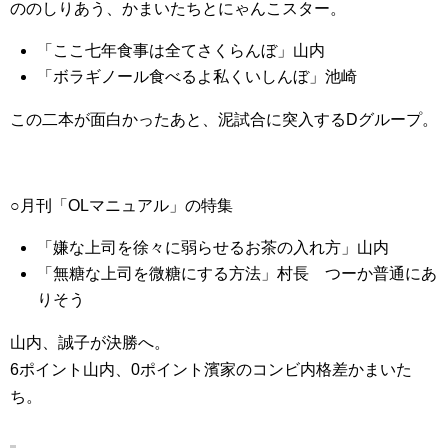
ののしりあう、かまいたちとにゃんこスター。
「ここ七年食事は全てさくらんぼ」山内
「ボラギノール食べるよ私くいしんぼ」池崎
この二本が面白かったあと、泥試合に突入するDグループ。
○月刊「OLマニュアル」の特集
「嫌な上司を徐々に弱らせるお茶の入れ方」山内
「無糖な上司を微糖にする方法」村長 つーか普通にあ
りそう
山内、誠子が決勝へ。
6ポイント山内、0ポイント濱家のコンビ内格差かまいた
ち。