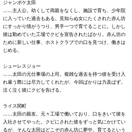
ジャンポケ太田
……主人公。幼くして両親をなくし、施設で育ち、少年院
に入っていた過去もある。見知らぬ女にたくされた赤ん坊
にすっかり情がうつり、男手一つで育てることに。しかし
彼は勤めていた工場でクビを宣告されたばかり。赤ん坊の
ために新しい仕事、ホストクラブでの口を見つけ、働きは
じめる。
シューレスジョー
……太田の元仕事場の上司。複雑な過去を持つ彼を受け入
れ雇う際には尽力してくれたが、今回ばかりは力及ばず。
泣く泣く彼にクビを告げる。
ライス関町
……太田の親友。元々工場で働いており、口をきいて彼を
入社させてやった。クビにされた彼をずっと気にかけてい
るが、そんな太田はどこぞの赤ん坊に夢中。育てるという