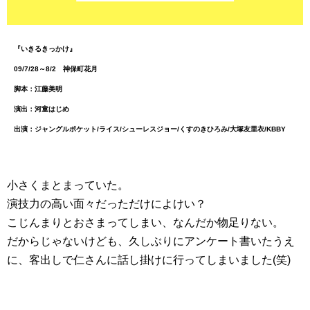
『いきるきっかけ』
09/7/28～8/2 神保町花月
脚本：江藤美明
演出：河童はじめ
出演：ジャングルポケット/ライス/シューレスジョー/くすのきひろみ/大塚友里衣/KBBY
小さくまとまっていた。
演技力の高い面々だっただけによけい？
こじんまりとおさまってしまい、なんだか物足りない。
だからじゃないけども、久しぶりにアンケート書いたうえ
に、客出しで仁さんに話し掛けに行ってしまいました(笑)