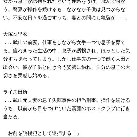
女から息子が誘拐されたという連絡をうけ、飛んで向か
う。警察が操作を続けるも、なかなか子供は見つからな
い。不安な日々を過ごすうち、妻との間にも亀裂が……。
大塚友里衣
……武山の前妻。仕事をしながら女手一つで息子を育て
る。疲れきった生活の中、息子が誘拐され、ほっとした気
分すら味わってしまう。しかし仕事先の一つで働く太田と
出会い、彼が子供と向き合う姿勢に触れ、自分の息子の大
切さを実感し始める。
ライス田所
……武山元夫妻の息子失踪事件の担当刑事。操作を続ける
うち、以前から目をつけていた斎藤のホストクラブに行き
当たる。
「お前を誘拐犯として逮捕する！」