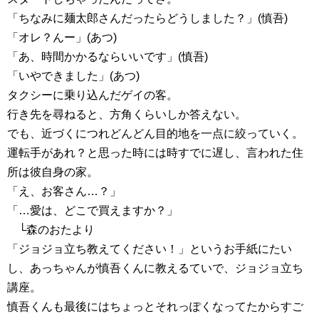
「ちなみに麺太郎さんだったらどうしました？」(慎吾)
「オレ？んー」(あつ)
「あ、時間かかるならいいです」(慎吾)
「いやできました」(あつ)
タクシーに乗り込んだゲイの客。
行き先を尋ねると、方角くらいしか答えない。
でも、近づくにつれどんどん目的地を一点に絞っていく。
運転手があれ？と思った時には時すでに遅し、言われた住
所は彼自身の家。
「え、お客さん…？」
「…愛は、どこで買えますか？」
└森のおたより
「ジョジョ立ち教えてください！」というお手紙にたい
し、あっちゃんが慎吾くんに教えるていで、ジョジョ立ち
講座。
慎吾くんも最後にはちょっとそれっぽくなってたからすご