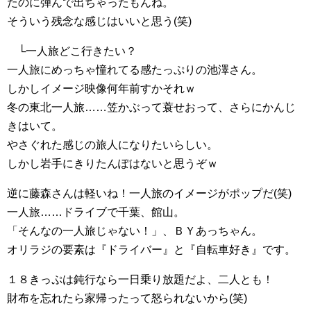
たのに弾んで出ちゃったもんね。
そういう残念な感じはいいと思う(笑)
└一人旅どこ行きたい？
一人旅にめっちゃ憧れてる感たっぷりの池澤さん。
しかしイメージ映像何年前すかそれｗ
冬の東北一人旅……笠かぶって蓑せおって、さらにかんじ
きはいて。
やさぐれた感じの旅人になりたいらしい。
しかし岩手にきりたんぽはないと思うぞｗ
逆に藤森さんは軽いね！一人旅のイメージがポップだ(笑)
一人旅……ドライブで千葉、館山。
「そんなの一人旅じゃない！」、ＢＹあっちゃん。
オリラジの要素は『ドライバー』と『自転車好き』です。
１８きっぷは鈍行なら一日乗り放題だよ、二人とも！
財布を忘れたら家帰ったって怒られないから(笑)