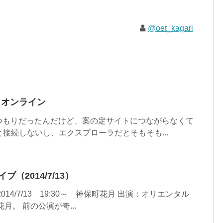
@oet_kagari
もとオンライン
つもりだったんだけど、案の定サイトにつながらなくて
xだと接続しないし、エクスプローラだとそもそも...
（2014/7/13）
14/7/13 19:30～ 神保町花月 出演：オリエンタル
月。 前の公演が奇...