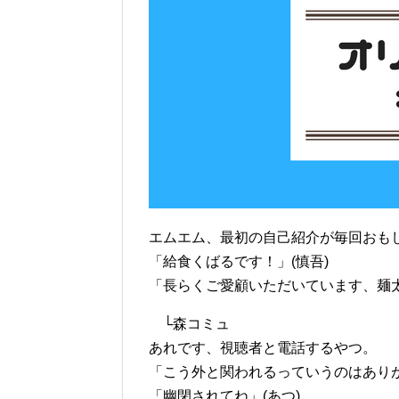
エムエム、最初の自己紹介が毎回おも
「給食くばるです！」(慎吾)
「長らくご愛顧いただいています、麺太
└森コミュ
あれです、視聴者と電話するやつ。
「こう外と関われるっていうのはありが
「幽閉されてね」(あつ)