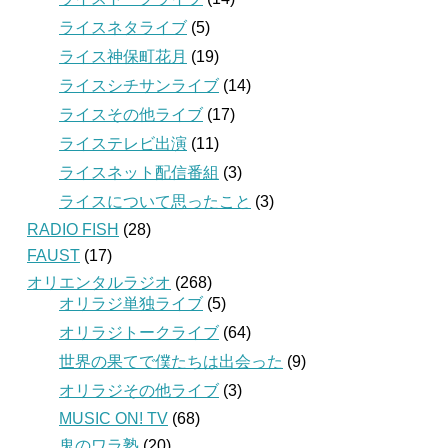
ライスネタライブ
(5)
ライス神保町花月
(19)
ライスシチサンライブ
(14)
ライスその他ライブ
(17)
ライステレビ出演
(11)
ライスネット配信番組
(3)
ライスについて思ったこと
(3)
RADIO FISH
(28)
FAUST
(17)
オリエンタルラジオ
(268)
オリラジ単独ライブ
(5)
オリラジトークライブ
(64)
世界の果てで僕たちは出会った
(9)
オリラジその他ライブ
(3)
MUSIC ON! TV
(68)
鬼のワラ塾
(20)