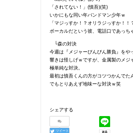
「されてない！」(慎吾)(笑)
いかにもな同い年バンドマン少年ｗ
「マジっすか！？オリラジっすか！！
ボーカルだという彼、電話口であっちゃ
└森の対決
今週は『メジャーびんびん勝負』をや
響きは怪しげｗですが、金属製のメジ
極単純な対決。
最初は慎吾くんの方がコツつかんでた
でもとりあえず地味ーな対決ｗ笑
シェアする
ツイート