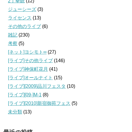
2丁拳銃
(12)
ジューシーズ
(3)
ライセンス
(13)
その他のライブ
(6)
雑記
(230)
考察
(5)
[ネット]ヨシモト∞
(27)
[ライブ]その他ライブ
(146)
[ライブ]神保町花月
(41)
[ライブ]オールナイト
(15)
[ライブ][2009]品川フェスタ
(10)
[ライブ][09‐]M-1
(8)
[ライブ][2010]新宿御苑フェス
(5)
未分類
(13)