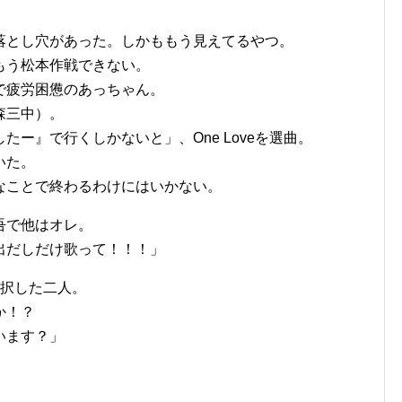
落とし穴があった。しかももう見えてるやつ。
もう松本作戦できない。
で疲労困憊のあっちゃん。
森三中）。
ー』で行くしかないと」、One Loveを選曲。
いた。
なことで終わるわけにはいかない。
吾で他はオレ。
出だしだけ歌って！！！」
選択した二人。
か！？
います？」