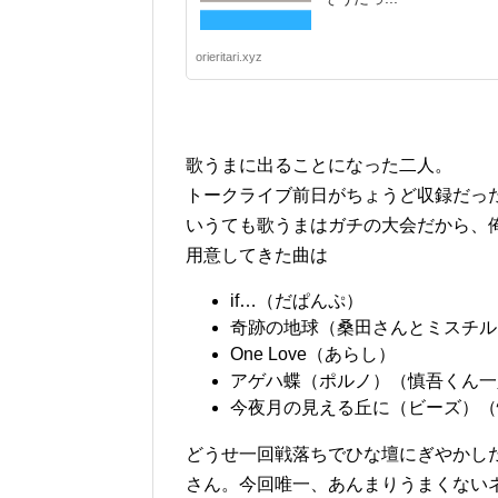
orieritari.xyz
歌うまに出ることになった二人。
トークライブ前日がちょうど収録だっ
いうても歌うまはガチの大会だから、
用意してきた曲は
if…（だぱんぷ）
奇跡の地球（桑田さんとミスチル
One Love（あらし）
アゲハ蝶（ポルノ）（慎吾くん一
今夜月の見える丘に（ビーズ）（
どうせ一回戦落ちでひな壇にぎやかし
さん。今回唯一、あんまりうまくない