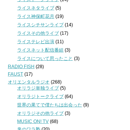
ライスネタライブ
(5)
ライス神保町花月
(19)
ライスシチサンライブ
(14)
ライスその他ライブ
(17)
ライステレビ出演
(11)
ライスネット配信番組
(3)
ライスについて思ったこと
(3)
RADIO FISH
(28)
FAUST
(17)
オリエンタルラジオ
(268)
オリラジ単独ライブ
(5)
オリラジトークライブ
(64)
世界の果てで僕たちは出会った
(9)
オリラジその他ライブ
(3)
MUSIC ON! TV
(68)
鬼のワラ塾
(20)