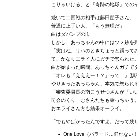
こりゃいける、と『奇跡の地球』での
続いて二回戦の相手は藤田朋子さん。
普通に上手い人。「もう無理だ」
曲はダパンプのif。
しかし、あっちゃんの中にはツメ跡を
「実はね、リハのときちょっと踊って
て、かなりエライ人にガチで怒られた
曲が始まった瞬間、あっちゃんガチで
「オレも『えええー！？』って！」(慎
やりきったあっちゃん、本気で怒られ
「審査委員長の南こうせつさんが『い
司会のくりーむさんたちも乗っちゃう
おエライさん方も結果オーライ。
「でもやばかったんですよ。だって残
One Love（バラード…踊れない