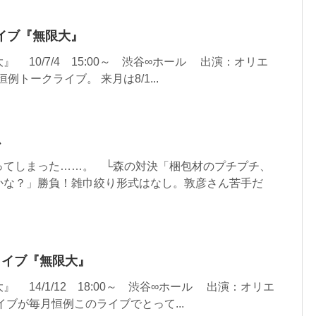
クライブ『無限大』
10/7/4 15:00～ 渋谷∞ホール 出演：オリエ
例トークライブ。 来月は8/1...
ム
ってしまった……。 └森の対決「梱包材のプチプチ、
かな？」勝負！雑巾絞り形式はなし。敦彦さん苦手だ
クライブ『無限大』
14/1/12 18:00～ 渋谷∞ホール 出演：オリエ
イブが毎月恒例このライブでとって...