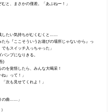
ぞむと、まさかの僅差。「あぶねー！」
残したい気持ちがむくむくと……
みたら『ここそういうお遊びの場所じゃないから』っ
。でもスイッチ入っちゃった」
ダパンプになりきる。
吾)
るのを覚悟したら、みんな大喝采！
いね』って！」
。「次も見せてくれよ！」
りの曲……」
！）