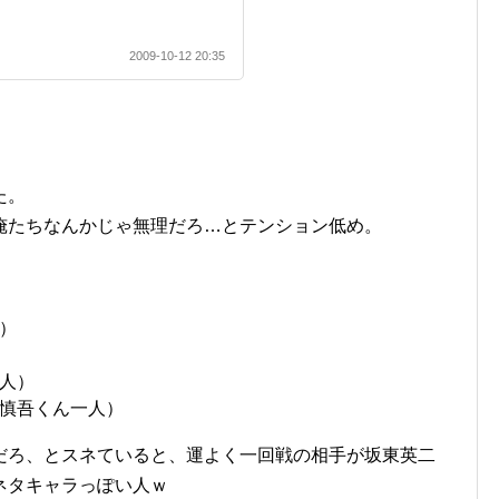
2009-10-12 20:35
た。
俺たちなんかじゃ無理だろ…とテンション低め。
）
人）
慎吾くん一人）
だろ、とスネていると、運よく一回戦の相手が坂東英二
ネタキャラっぽい人ｗ