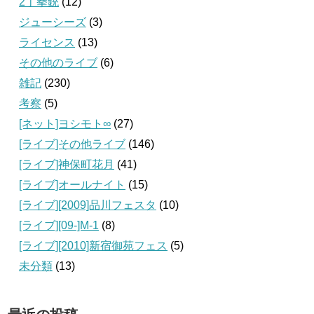
2丁拳銃
(12)
ジューシーズ
(3)
ライセンス
(13)
その他のライブ
(6)
雑記
(230)
考察
(5)
[ネット]ヨシモト∞
(27)
[ライブ]その他ライブ
(146)
[ライブ]神保町花月
(41)
[ライブ]オールナイト
(15)
[ライブ][2009]品川フェスタ
(10)
[ライブ][09‐]M-1
(8)
[ライブ][2010]新宿御苑フェス
(5)
未分類
(13)