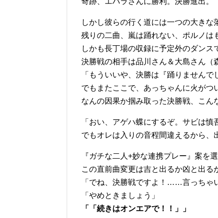
奇跡、エハラさんに勝利。決勝進出。
しかし彼らの行く道には一つの大きな
残りの二曲、嵐は踊れない、ポルノは
しかも長丁場の収録に予定外のダンス
決勝戦の相手は品川さん＆大島さん（
「もういいや、決勝は『踊りませんでした
でもまたここで、あっちゃんに火がつ
なんの因果か掴み取った決勝戦、こん
「おい、アゲハ蝶にするぞ。サビは慎
でもオレは入りの音程間違えるから、
『ガチな二人+妙な連携プレー』案を
この直前曲変更は吉と出るか凶と出る
「でね、決勝戦ですよ！……言っちゃ
「やめときましょう」
「「続きはオンエアで！！」」