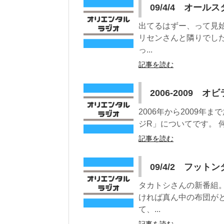
09/4/4 オール
出てるはずー、って見
リセンさんと隣りでし
っ...
記事を読む
2006-2009 オ
2006年から2009
ジR」についてです。 
記事を読む
09/4/2 フットン
タカトシさんの新番組
ければ真ん中の布団が
て、...