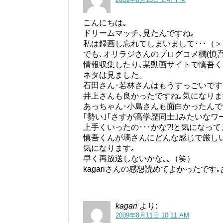
こんにちは｡
ドリームマッチ､見たんですね｡
私は録画し忘れてしまいまして･･･（
でも､オリラジさんのブログコメ欄(慎
情報収集したり､某動画サイトで慎吾く
ネタは見ました。
石田さん･若林さんはもうすっごいですね｡
井上さんも良かったですね｡気になりま
あっちゃん･小島さんも面白かったんで
｢勢い｣｢さすが高学歴同士｣みたいなワ
上手くいったの･･･かな?!と気になって
慎吾くんが塙さんにどんな感じで厳し
気になります｡
早く再放送しないかな｡｡（笑）
kagariさんの感想読めてよかったです
kagari
より:
2009年8月11日 10:11 AM