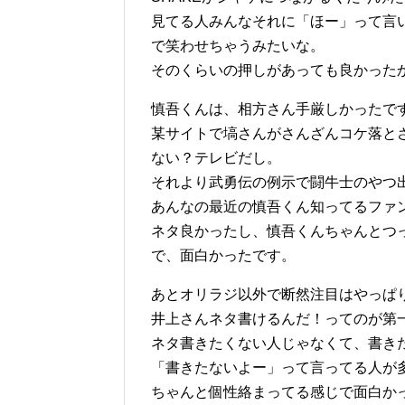
見てる人みんなそれに「ほー」って言
で笑わせちゃうみたいな。
そのくらいの押しがあっても良かった
慎吾くんは、相方さん手厳しかったです
某サイトで塙さんがさんざんコケ落と
ない？テレビだし。
それより武勇伝の例示で闘牛士のやつ
あんなの最近の慎吾くん知ってるファン
ネタ良かったし、慎吾くんちゃんとつ
で、面白かったです。
あとオリラジ以外で断然注目はやっぱ
井上さんネタ書けるんだ！ってのが第
ネタ書きたくない人じゃなくて、書き
「書きたないよー」って言ってる人が
ちゃんと個性絡まってる感じで面白か