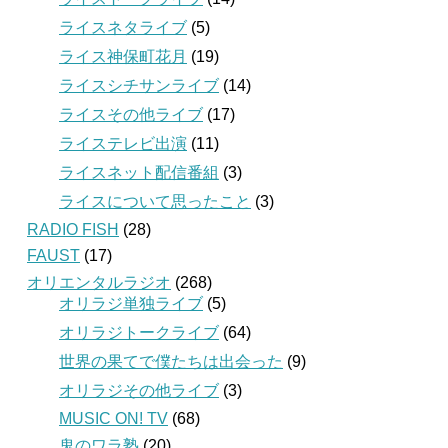
ライスネタライブ
(5)
ライス神保町花月
(19)
ライスシチサンライブ
(14)
ライスその他ライブ
(17)
ライステレビ出演
(11)
ライスネット配信番組
(3)
ライスについて思ったこと
(3)
RADIO FISH
(28)
FAUST
(17)
オリエンタルラジオ
(268)
オリラジ単独ライブ
(5)
オリラジトークライブ
(64)
世界の果てで僕たちは出会った
(9)
オリラジその他ライブ
(3)
MUSIC ON! TV
(68)
鬼のワラ塾
(20)