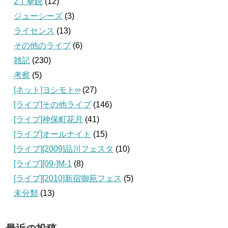
2丁拳銃
(12)
ジューシーズ
(3)
ライセンス
(13)
その他のライブ
(6)
雑記
(230)
考察
(5)
[ネット]ヨシモト∞
(27)
[ライブ]その他ライブ
(146)
[ライブ]神保町花月
(41)
[ライブ]オールナイト
(15)
[ライブ][2009]品川フェスタ
(10)
[ライブ][09‐]M-1
(8)
[ライブ][2010]新宿御苑フェス
(5)
未分類
(13)