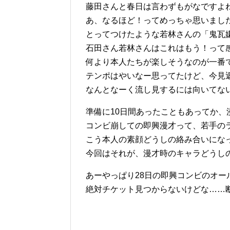
藤田さんと春日は言わずもがなですよ
あ、なるほど！ってめっちゃ思いまし
とってつけたような若林さんの「鬼瓦
石田さん若林さんはこれはもう！って
何より本人たちが楽しそうなのが一番
テンポはやいなー思ってたけど、今見
なんとなーく流し見するには向いてな
準備に10日間あったこともあってか
コンビ崩しての即興漫才って、若手の
こう本人の素顔どうしの絡み合いにな
今回はそれが、漫才時のキャラどうし
あーやっぱり28日の即興コンビのオー
絶対チケット見つからないけどな……