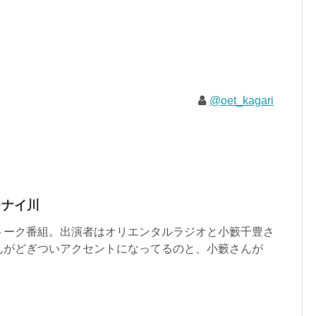
@oet_kagari
キレナイ川
トーク番組。出演者はオリエンタルラジオと小籔千豊さ
んがどぎついアクセントになってるのと、小籔さんが