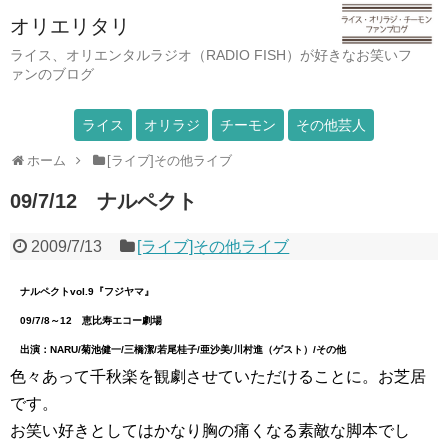
オリエリタリ
ライス、オリエンタルラジオ（RADIO FISH）が好きなお笑いフ
ァンのブログ
ライス
オリラジ
チーモン
その他芸人
ホーム
[ライブ]その他ライブ
09/7/12 ナルペクト
2009/7/13
[ライブ]その他ライブ
ナルペクトvol.9『フジヤマ』
09/7/8～12 恵比寿エコー劇場
出演：NARU/菊池健一/三橋潔/若尾桂子/亜沙美/川村進（ゲスト）/その他
色々あって千秋楽を観劇させていただけることに。お芝居
です。
お笑い好きとしてはかなり胸の痛くなる素敵な脚本でし