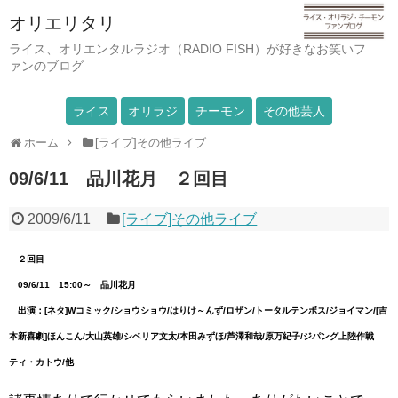
オリエリタリ
ライス、オリエンタルラジオ（RADIO FISH）が好きなお笑いフ
ァンのブログ
ライス
オリラジ
チーモン
その他芸人
ホーム
[ライブ]その他ライブ
09/6/11 品川花月 ２回目
2009/6/11
[ライブ]その他ライブ
２回目
09/6/11 15:00～ 品川花月
出演：[ネタ]Wコミック/ショウショウ/はりけ～んず/ロザン/トータルテンボス/ジョイマン/[吉
本新喜劇]ほんこん/大山英雄/シベリア文太/本田みずほ/芦澤和哉/原万紀子/ジパング上陸作戦
ティ・カトウ/他