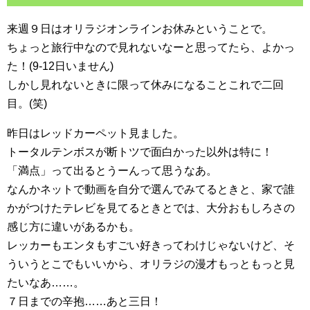
来週９日はオリラジオンラインお休みということで。
ちょっと旅行中なので見れないなーと思ってたら、よかっ
た！(9-12日いません)
しかし見れないときに限って休みになることこれで二回
目。(笑)
昨日はレッドカーペット見ました。
トータルテンボスが断トツで面白かった以外は特に！
「満点」って出るとうーんって思うなあ。
なんかネットで動画を自分で選んでみてるときと、家で誰
かがつけたテレビを見てるときとでは、大分おもしろさの
感じ方に違いがあるかも。
レッカーもエンタもすごい好きってわけじゃないけど、そ
ういうとこでもいいから、オリラジの漫才もっともっと見
たいなあ……。
７日までの辛抱……あと三日！