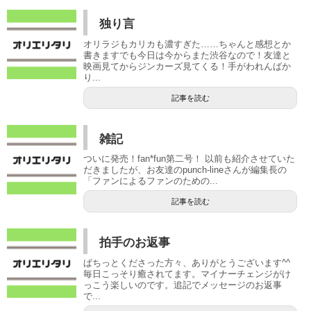
独り言
オリラジもカリカも濃すぎた……ちゃんと感想とか
書きますでも今日は今からまた渋谷なので！友達と
映画見てからジンカーズ見てくる！手がわれんばか
り...
記事を読む
雑記
ついに発売！fan*fun第二号！ 以前も紹介させていた
だきましたが、お友達のpunch-lineさんが編集長の
「ファンによるファンのための...
記事を読む
拍手のお返事
ぱちっとくださった方々、ありがとうございます^^
毎日こっそり癒されてます。マイナーチェンジがけ
っこう楽しいのです。追記でメッセージのお返事
で...