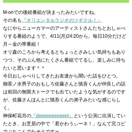
M-onでの後続番組が決まったみたいですね。
その名も
『オリエンタルラジオのツギクル！』
なにやらニューカマーのアーティストさんたちとおしゃべ
りする番組のようで、4/11(月)24:20から。毎日10分だけど
月～金の帯番組！
オリ森のころから考えるとちょっとさみしい気持ちもあり
つつ、そのぶん他にたくさん番組でてるし、楽しみに待ち
たいと思います＾＾
今日おしゃべりしてきたお友達から聞いた話をひとつ。
御茶ノ水男子のおもしろ佐藤さんと慎吾くんが仲良しの話
は前回の無限大トークでも出ていたような気がするのです
が、佐藤さんほんとに慎吾くんの弟子みたいな感じらし
く。
神保町花月の
『deeeeeeeeeep!』
という公演に出演してい
たとき、お芝居の中で「君かわうぃーネ！」なんて完コピ
でぶちこんでたそうですｗ