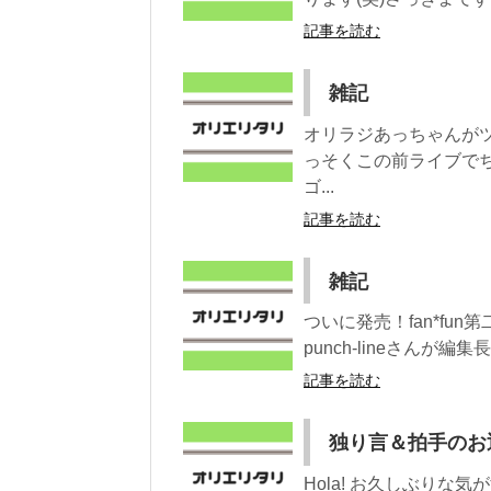
記事を読む
雑記
オリラジあっちゃんが
っそくこの前ライブで
ゴ...
記事を読む
雑記
ついに発売！fan*fu
punch-lineさんが
記事を読む
独り言＆拍手のお
Hola! お久しぶりな