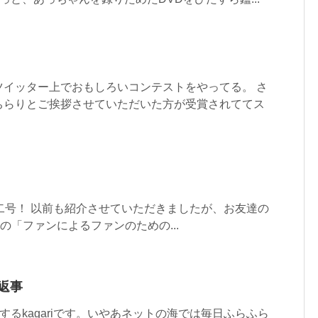
ツイッター上でおもしろいコンテストをやってる。 さ
ちらりとご挨拶させていただいた方が受賞されててス
n第二号！ 以前も紹介させていただきましたが、お友達の
編集長の「ファンによるファンのための...
返事
気がするkagariです。いやあネットの海では毎日ふらふら