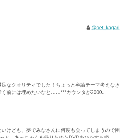
@oet_kagari
満足なクオリティでした！ちょっと卒論テーマ考えなき
前には埋めたいなと……***カウンタが2000...
ないけども、夢でみなさんに何度も会ってしまうので困
っと、あっちゃんを録りためたDVDをひたすら鑑...