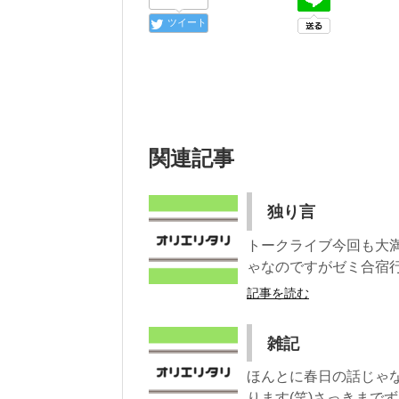
ツイート
関連記事
独り言
トークライブ今回も大
ゃなのですがゼミ合宿行く
記事を読む
雑記
ほんとに春日の話じゃ
ります(笑)さっきまでず