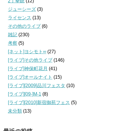
2丁拳銃
(12)
ジューシーズ
(3)
ライセンス
(13)
その他のライブ
(6)
雑記
(230)
考察
(5)
[ネット]ヨシモト∞
(27)
[ライブ]その他ライブ
(146)
[ライブ]神保町花月
(41)
[ライブ]オールナイト
(15)
[ライブ][2009]品川フェスタ
(10)
[ライブ][09‐]M-1
(8)
[ライブ][2010]新宿御苑フェス
(5)
未分類
(13)