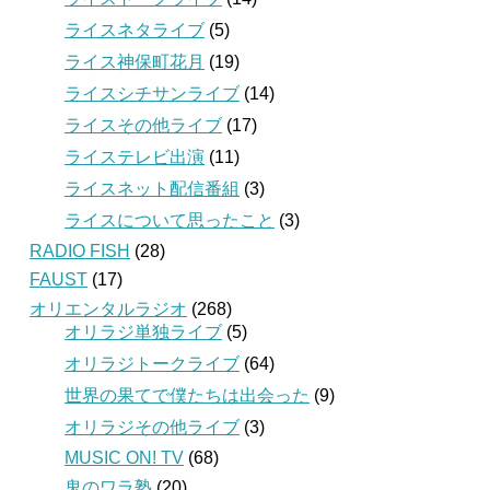
ライスネタライブ
(5)
ライス神保町花月
(19)
ライスシチサンライブ
(14)
ライスその他ライブ
(17)
ライステレビ出演
(11)
ライスネット配信番組
(3)
ライスについて思ったこと
(3)
RADIO FISH
(28)
FAUST
(17)
オリエンタルラジオ
(268)
オリラジ単独ライブ
(5)
オリラジトークライブ
(64)
世界の果てで僕たちは出会った
(9)
オリラジその他ライブ
(3)
MUSIC ON! TV
(68)
鬼のワラ塾
(20)