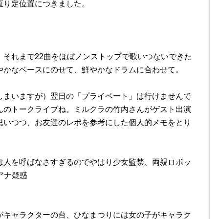
直り定位置につきました。
、それまで22曲をほぼノンストップで歌いつないできた
やかなベースにのせて、鮮やかなドラムに合わせて。
。
しまいますが）翌日の「プライベート」は行けませんで
んのトークライブね。ミルクラの竹内さんがゲスト出演
思いつつ、お友達のレポを参考にした個人的メモをとり
は人を呼ばなさすぎるのでやはり少女監禁、両親ロボッ
アナ疑惑
がキャラクターの台、ひなまつりには女の子がキャラク