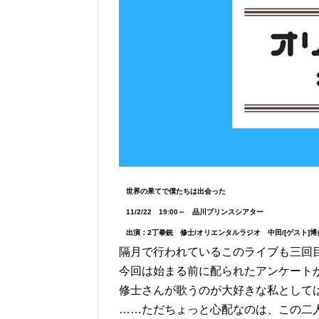
世界の果てで僕たちは出会った
11/2/22 19:00～ 品川プリンスシアター
出演：2丁拳銃 修士/オリエンタルラジオ 中田/[ゲスト]博
隔月で行われているこのライブも三回
今回は始まる前に配られたアンケート
修士さんが歌うのが大好きな私として
……ただちょっと心配なのは、この二