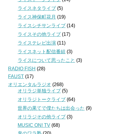
ライスネタライブ
(5)
ライス神保町花月
(19)
ライスシチサンライブ
(14)
ライスその他ライブ
(17)
ライステレビ出演
(11)
ライスネット配信番組
(3)
ライスについて思ったこと
(3)
RADIO FISH
(28)
FAUST
(17)
オリエンタルラジオ
(268)
オリラジ単独ライブ
(5)
オリラジトークライブ
(64)
世界の果てで僕たちは出会った
(9)
オリラジその他ライブ
(3)
MUSIC ON! TV
(68)
鬼のワラ塾
(20)