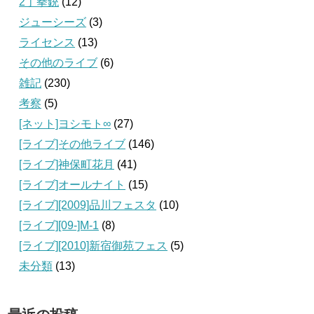
2丁拳銃
(12)
ジューシーズ
(3)
ライセンス
(13)
その他のライブ
(6)
雑記
(230)
考察
(5)
[ネット]ヨシモト∞
(27)
[ライブ]その他ライブ
(146)
[ライブ]神保町花月
(41)
[ライブ]オールナイト
(15)
[ライブ][2009]品川フェスタ
(10)
[ライブ][09‐]M-1
(8)
[ライブ][2010]新宿御苑フェス
(5)
未分類
(13)