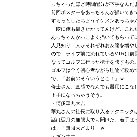
っちゃったほど時間配分が下手なんだよ
前回ポスターをあっちゃんが描いてき
すらっとしたちょうイケメンあっちゃ
「隣に俺も描きたかってんけど、これ
あっちゃんかっこよく描いてもらって
人見知り二人がそれぞれお友達を増や
ので、ライブ前に流れているVTRは
なってゴルフに行った様子を映すもの
ゴルフは全く初心者ながら理論で攻め
で、「お前のそういうとこ！」ｗ
修士さん、直感でなんでも器用にこな
下手になっちゃうそう。
・博多華丸大吉
華丸さんの社長に取り入るテクニック
話は翌月の無限大でも聞けた。若手ば
は」「無限大どまり」ｗ
・ギンナナ