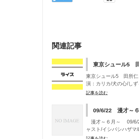
関連記事
東京シュール5 田所
東京シュール5 田所仁とお
演：カリカ/犬の心/しずる
記事を読む
09/6/22 漫才～
漫才～６月～ 09/6/
ャスト/イシバシハザマ/
記事を読む