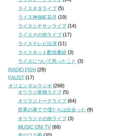
ライスネタライブ
(5)
ライス神保町花月
(19)
ライスシチサンライブ
(14)
ライスその他ライブ
(17)
ライステレビ出演
(11)
ライスネット配信番組
(3)
ライスについて思ったこと
(3)
RADIO FISH
(28)
FAUST
(17)
オリエンタルラジオ
(268)
オリラジ単独ライブ
(5)
オリラジトークライブ
(64)
世界の果てで僕たちは出会った
(9)
オリラジその他ライブ
(3)
MUSIC ON! TV
(68)
鬼のワラ塾
(20)