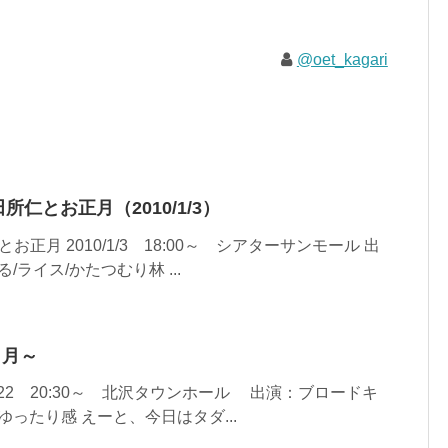
@oet_kagari
仁とお正月（2010/1/3）
正月 2010/1/3 18:00～ シアターサンモール 出
/ライス/かたつむり林 ...
６月～
22 20:30～ 北沢タウンホール 出演：ブロードキ
ゆったり感 えーと、今日はタダ...