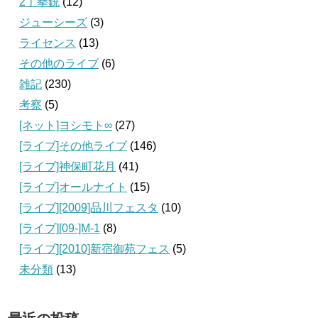
2丁拳銃
(12)
ジューシーズ
(3)
ライセンス
(13)
その他のライブ
(6)
雑記
(230)
考察
(5)
[ネット]ヨシモト∞
(27)
[ライブ]その他ライブ
(146)
[ライブ]神保町花月
(41)
[ライブ]オールナイト
(15)
[ライブ][2009]品川フェスタ
(10)
[ライブ][09‐]M-1
(8)
[ライブ][2010]新宿御苑フェス
(5)
未分類
(13)