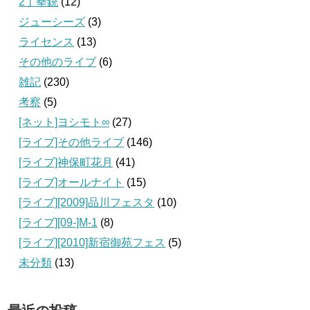
2丁拳銃
(12)
ジューシーズ
(3)
ライセンス
(13)
その他のライブ
(6)
雑記
(230)
考察
(5)
[ネット]ヨシモト∞
(27)
[ライブ]その他ライブ
(146)
[ライブ]神保町花月
(41)
[ライブ]オールナイト
(15)
[ライブ][2009]品川フェスタ
(10)
[ライブ][09‐]M-1
(8)
[ライブ][2010]新宿御苑フェス
(5)
未分類
(13)