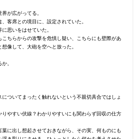
世界が広がってる。
は、客席との境目に、設定されていた。
界に思いをはせていた。
もこちらからの攻撃を危惧し疑い、こちらにも壁際があ
と想像して、大砲を空へと放った。
るか。
スについてまったく触れないという不親切具合ではしょ
かりやすい伏線？わかりやすいにも関わらず回収の仕方
言葉に出し想起させておきながら、その実、何ものにも
を浮き彫りにさせる。ひょっとしたら何かを考えさせた