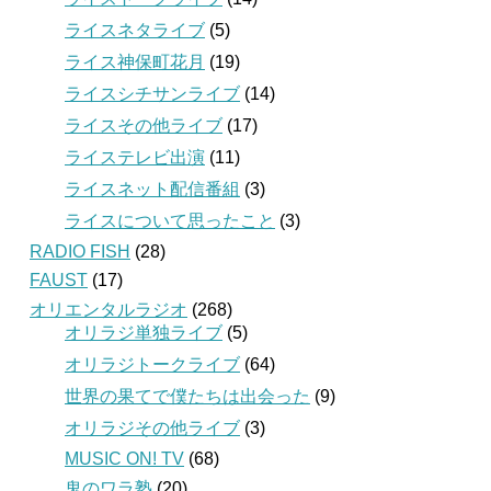
ライスネタライブ
(5)
ライス神保町花月
(19)
ライスシチサンライブ
(14)
ライスその他ライブ
(17)
ライステレビ出演
(11)
ライスネット配信番組
(3)
ライスについて思ったこと
(3)
RADIO FISH
(28)
FAUST
(17)
オリエンタルラジオ
(268)
オリラジ単独ライブ
(5)
オリラジトークライブ
(64)
世界の果てで僕たちは出会った
(9)
オリラジその他ライブ
(3)
MUSIC ON! TV
(68)
鬼のワラ塾
(20)