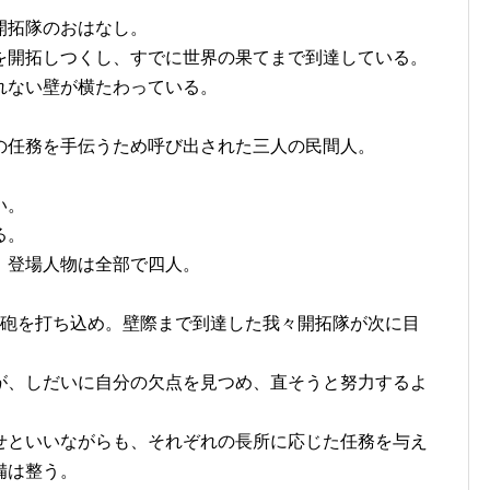
開拓隊のおはなし。
を開拓しつくし、すでに世界の果てまで到達している。
れない壁が横たわっている。
の任務を手伝うため呼び出された三人の民間人。
。
い。
る。
。登場人物は全部で四人。
大砲を打ち込め。壁際まで到達した我々開拓隊が次に目
」
が、しだいに自分の欠点を見つめ、直そうと努力するよ
せといいながらも、それぞれの長所に応じた任務を与え
備は整う。