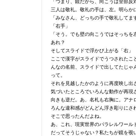
「つまり、鏡だから、向こうは全部反
三人は敬礼。敬礼の手は、左。明らか
「みなさん、どっちの手で敬礼してま
「右手」
「そう。でも壁の向こうではそっちを
あれ？
そしてスライドで浮かび上がる「右」
ここで漢字がスライドでうつされたこ
んなの名前、スライドで出してたじゃ
って。
それを見越したかのように再度映し出
気づいたところでいろんな動作が再現
向きも逆だ。あ、名札も右胸に。アナ
ろんな違和感がどんどん浮き彫りにさ
そこで思ったんだよね。
あ、これ、現実世界のパラレルワール
だってそうじゃない？私たちが鏡を覗