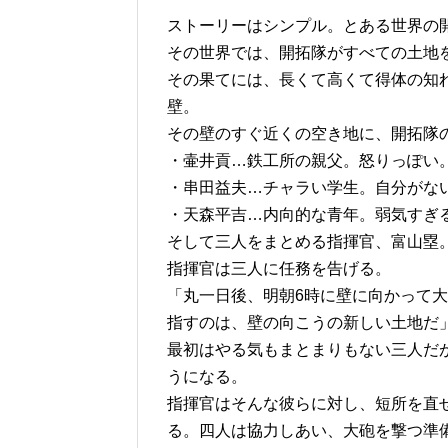
ストーリーはシンプル。とある世界の
その世界では、開拓隊がすべての土地
その果てには、長くて高くて得体の知
壁。
その壁のすぐ近くの空き地に、開拓隊
・壷井貢…鉄工所の親父。怒りっぽい
・串田益夫…チャラい学生。自分がな
・天森平吉…内向的な青年。弱気すぎ
そして三人をまとめる指揮官、富山塁
指揮官は三人に任務を告げる。
「丸一日後、明朝6時に壁に向かって
指すのは、壁の向こうの新しい土地だ
最初はやる気もまとまりもない三人だ
うになる。
指揮官はそんな彼らに対し、短所を直
る。四人は協力しあい、大砲を撃つ準