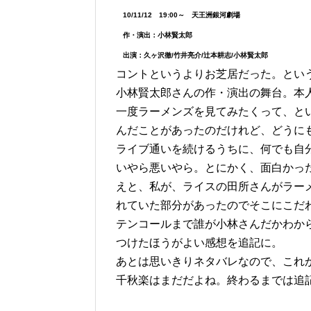
10/11/12 19:00～ 天王洲銀河劇場
作・演出：小林賢太郎
出演：久ヶ沢徹/竹井亮介/辻本耕志/小林賢太郎
コントというよりお芝居だった。とい
小林賢太郎さんの作・演出の舞台。本
一度ラーメンズを見てみたくって、と
んだことがあったのだけれど、どうに
ライブ通いを続けるうちに、何でも自
いやら悪いやら。とにかく、面白かっ
えと、私が、ライスの田所さんがラー
れていた部分があったのでそこにこだ
テンコールまで誰が小林さんだかわから
つけたほうがよい感想を追記に。
あとは思いきりネタバレなので、これ
千秋楽はまだだよね。終わるまでは追