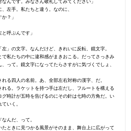
対なんです。みなさん敬礼してみてください」
に、左手。私たちと違う。なのに、
すか？」
左と呼ぶんです」
「左」の文字。なんだけど、きれいに反転、鏡文字。
とで私たちの中に違和感がまきおこる。だってさっきみ
ん、って。鏡文字になってたらさすがに気づくでしょ、
される四人の名前。あ、全部左右対称の漢字、だ。
される。ラケットを持つ手は左だし、フルートを構える
ログ時計が五時を告げるのにその針は七時の方角だ。い
れていく。
ドなんだ、って。
いたときに見つかる風景がそのまま、舞台上に広がって