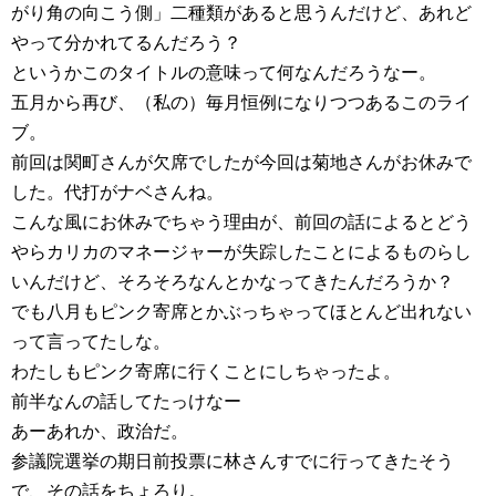
がり角の向こう側」二種類があると思うんだけど、あれど
やって分かれてるんだろう？
というかこのタイトルの意味って何なんだろうなー。
五月から再び、（私の）毎月恒例になりつつあるこのライ
ブ。
前回は関町さんが欠席でしたが今回は菊地さんがお休みで
した。代打がナベさんね。
こんな風にお休みでちゃう理由が、前回の話によるとどう
やらカリカのマネージャーが失踪したことによるものらし
いんだけど、そろそろなんとかなってきたんだろうか？
でも八月もピンク寄席とかぶっちゃってほとんど出れない
って言ってたしな。
わたしもピンク寄席に行くことにしちゃったよ。
前半なんの話してたっけなー
あーあれか、政治だ。
参議院選挙の期日前投票に林さんすでに行ってきたそう
で、その話をちょろり。