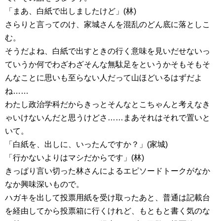
「まあ、白紙で出しましたけど」(林)
さらりと言ってのけ、家城さんを混乱のどん底に落としこ
む。
そうだよね、白紙で出すときの行く意味を見いだせないっ
ていうか何でわざわざそんな無駄足をというかそもそもそ
んなことに思いも至らない人だって山ほどいるはずだよ
ね……
わたし政治学科だからきっとそんなとこちゃんと考えなき
ゃいけないんだと思うけどさ……まあそれはそれで置いと
いて。
「白紙を、出しに、いったんですか？」(家城)
「行かないよりはマシだからです」(林)
きっぱり言い切った林さんによるエピソードトークがなか
なか興味深いもので。
ハガキを出して投票用紙を受け取ったあと、普通は記載台
を経由してから投票箱に行くけれど、もともと書く気のな