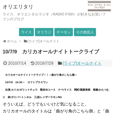
オリエリタリ
ライス、オリエンタルラジオ（RADIO FISH）が好きなお笑いフ
ァンのブログ
ライス
オリラジ
チーモン
その他芸人
ホーム
[ライブ]オールナイト
10/7/9 カリカオールナイトトークライブ
2010/7/14
2018/7/29
[ライブ]オールナイト
カリカオールナイトトークライブ！！～曲がり角のこちら側～
10/7/9 24:30～ ロフトプラスワン
出演:カリカ/ガリットチュウ 熊谷/Bコース ナベ/ライス 関町/囲碁将棋 根建/かたつむ
り 林/ガリバートンネル 三須/レイザーラモンRG
そういえば、どうでもいいけど気になること。
カリカオールのタイトルは「曲がり角のこちら側」と「曲