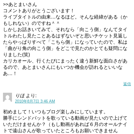
>>あとまいさん
コメントありがとうございます！
ライブタイトルの由来…なるほど。そんな経緯がある（か
もしれない）のですね＾＾
しかしお話きいてみて、それなら「向こう側」なんてタイ
トルわたし見たことあるはずないぞと思いチケット見返し
たらやっぱりすべて「こちら側」になっていたので、私は
「曲がり角の向こう側」をどこで見たのかとても疑問にな
りました(笑)
カリカオール、行くたびにまったく違う新鮮な面白さがあ
るので、あとまいさんにもいつか機会が訪れるといいな
あ…！
返信
りほ
より:
2010年8月7日 3:46 AM
初めまして！いつもブログ楽しみにしています。
勝手にシンドバットを歌っている動画が見たいので上げて
いただけませんか？（もし動画があれば６月のオールナイ
トで遠山さんが歌っていたところもお願いできません