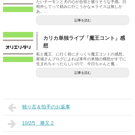
たいチーモンと犬の心が合宿と被りそうな予感。日
程外してって頼みに行こうかなｗライスは無しか
あ。...
記事を読む
カリカ単独ライブ「魔王コント」感
想
私と魔王、に行く前にざっくり魔王コントの感想。
家城さんブログによれば来年の単独の構想がすでに
生まれちゃったらしいので、今日ちゃんと魔...
記事を読む
独り言＆拍手のお返事
10/2/5 勝又２