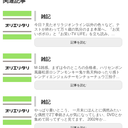
関連記事
雑記
今日？見たオリラジオンライン以外の色々など。テ
ストが終わって万々歳の気分のまま本屋へ。『お笑
いポポロ』と『お笑いTV LIFE』を立ち読み。...
記事を読む
雑記
M-1雑感。まずは今のところの合格者。ハリセンボン
風藤松原ロシアンモンキー鬼ケ島天狗ゆったり感ト
レンディエンジェルチーモンチョーチュウ三拍子...
記事を読む
雑記
やっぱり書いとこう。 一月末にほんとに偶然みたい
な偶然で2丁拳銃さんが気になってしまい、DVDとか
集めて回ってずっと見てます。 2002年か...
記事を読む