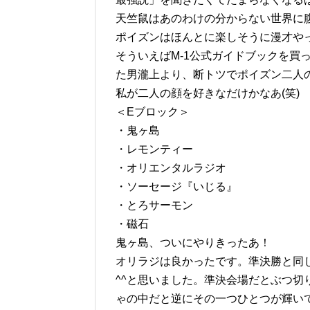
天竺鼠はあのわけの分からない世界に
ポイズンはほんとに楽しそうに漫才や
そういえばM-1公式ガイドブックを買
た男瀧上より、断トツでポイズン二人
私が二人の顔を好きなだけかなあ(笑)
＜Eブロック＞
・鬼ヶ島
・レモンティー
・オリエンタルラジオ
・ソーセージ『いじる』
・とろサーモン
・磁石
鬼ヶ島、ついにやりきったあ！
オリラジは良かったです。準決勝と同
^^と思いました。準決会場だとぶつ
ゃの中だと逆にその一つひとつが輝い