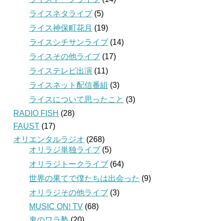
ライスネタライブ
(5)
ライス神保町花月
(19)
ライスシチサンライブ
(14)
ライスその他ライブ
(17)
ライステレビ出演
(11)
ライスネット配信番組
(3)
ライスについて思ったこと
(3)
RADIO FISH
(28)
FAUST
(17)
オリエンタルラジオ
(268)
オリラジ単独ライブ
(5)
オリラジトークライブ
(64)
世界の果てで僕たちは出会った
(9)
オリラジその他ライブ
(3)
MUSIC ON! TV
(68)
鬼のワラ塾
(20)