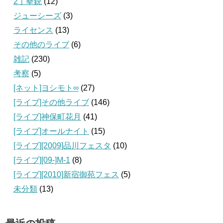
2丁拳銃
(12)
ジューシーズ
(3)
ライセンス
(13)
その他のライブ
(6)
雑記
(230)
考察
(5)
[ネット]ヨシモト∞
(27)
[ライブ]その他ライブ
(146)
[ライブ]神保町花月
(41)
[ライブ]オールナイト
(15)
[ライブ][2009]品川フェスタ
(10)
[ライブ][09‐]M-1
(8)
[ライブ][2010]新宿御苑フェス
(5)
未分類
(13)