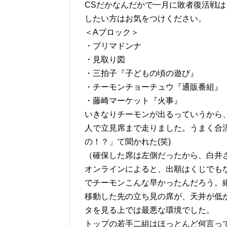
CSだかなんだかで一月に敗者復活戦
したい方はお気をつけください。
＜Aブロック＞
・プリマドンナ
・見取り図
・三拍子『子どもの頃の遊び』
・チーモンチョーチュウ『通販番組』
・藤崎マーケット『火事』
いきなりチーモンが出るっていうから、ど
人で立見席まで走りました。うまく合
の！？」て聞かれた(笑)
（確保した席は左側だったから、白井
オンラインによると、出順はくじでも
でチーモンこんな早かったんだろう。
移動した先の立ち見の席が、天井が低
タを見る上では最悪な環境でした。
トップの若手二組はほっとんど何言っ