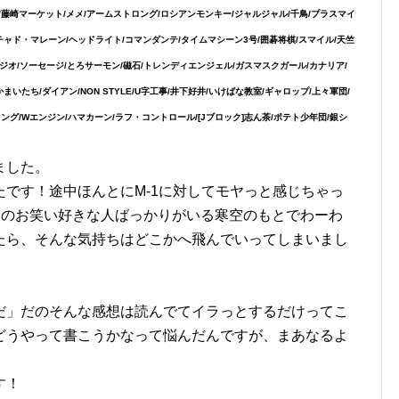
藤崎マーケット/メメ/アームストロング/ロシアンモンキー/ジャルジャル/千鳥/プラスマイ
チャド・マレーン/ヘッドライト/コマンダンテ/タイムマシーン3号/囲碁将棋/スマイル/天竺
ンタルラジオ/ソーセージ/とろサーモン/磁石/トレンディエンジェル/ガスマスクガール/カナリア/
いたち/ダイアン/NON STYLE/U字工事/井下好井/いけばな教室/ギャロップ/上々軍団/
ング/Wエンジン/ハマカーン/ラフ・コントロール/[Jブロック]志ん茶/ポテト少年団/銀シ
ました。
です！途中ほんとにM-1に対してモヤっと感じちゃっ
あのお笑い好きな人ばっかりがいる寒空のもとでわーわ
たら、そんな気持ちはどこかへ飛んでいってしまいまし
だ」だのそんな感想は読んでてイラっとするだけってこ
どうやって書こうかなって悩んだんですが、まあなるよ
す！