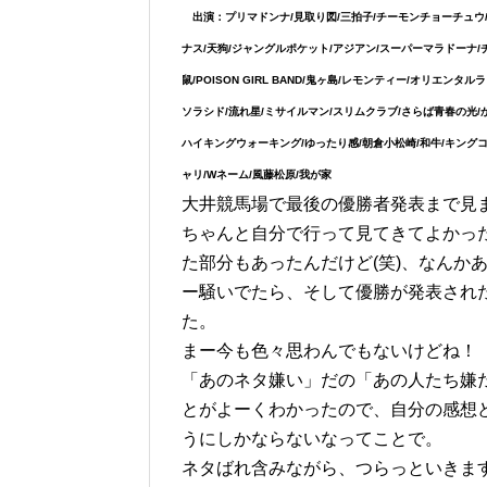
出演：プリマドンナ/見取り図/三拍子/チーモンチョーチュウ/
ナス/天狗/ジャングルポケット/アジアン/スーパーマラドーナ/
鼠/POISON GIRL BAND/鬼ヶ島/レモンティー/オリエ
ソラシド/流れ星/ミサイルマン/スリムクラブ/さらば青春の光/かま
ハイキングウォーキング/ゆったり感/朝倉小松崎/和牛/キングコ
ャリ/Wネーム/風藤松原/我が家
大井競馬場で最後の優勝者発表まで見
ちゃんと自分で行って見てきてよかった
た部分もあったんだけど(笑)、なんか
ー騒いでたら、そして優勝が発表され
た。
まー今も色々思わんでもないけどね！
「あのネタ嫌い」だの「あの人たち嫌
とがよーくわかったので、自分の感想
うにしかならないなってことで。
ネタばれ含みながら、つらっといきま