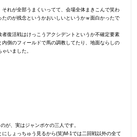
。
、それが全部うまくいってて、会場全体まきこんで笑わ
ったのが残念というかおいしいというかｗ面白かったで
敗者復活戦はけっこうアクシデントというか不確定要素
と内側のフィールドで馬の調教してたり、地面ならしの
ちゃいました。
るのが、実はジャンポケの三人です。
にしょっちゅう見るから(笑)M-1では二回戦以外の全て