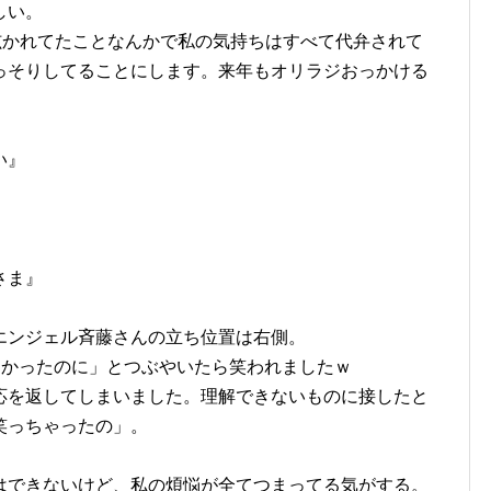
しい。
呟かれてたことなんかで私の気持ちはすべて代弁されて
っそりしてることにします。来年もオリラジおっかける
い』
さま』
エンジェル斉藤さんの立ち位置は右側。
良かったのに」とつぶやいたら笑われましたｗ
応を返してしまいました。理解できないものに接したと
笑っちゃったの」。
はできないけど、私の煩悩が全てつまってる気がする。