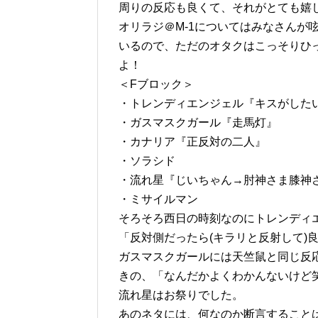
周りの反応も良くて、それがとても嬉
オリラジ＠M-1についてはみなさんが
いるので、ただのオタクはこっそりひ
よ！
＜Fブロック＞
・トレンディエンジェル『キスがした
・ガスマスクガール『走馬灯』
・カナリア『正反対の二人』
・ソラシド
・流れ星『じいちゃん→肘神さま膝神
・ミサイルマン
そろそろ西日の時刻なのにトレンディ
「反対側だったら(キラリと反射して)
ガスマスクガールには天竺鼠と同じ反
きの、「なんだかよくわかんないけど
流れ星はお祭りでした。
あのネタには、何なのか断言すること