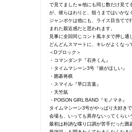
で見てましたｗ他にも同じ数だけ見て
が、彼らはわりと、狙うまではいかな
ジャンポケは他にも、ライス目当てで
まれた親近感だと思われます。
見事に全回同じコント風ネタで押し通
どんどんスマートに、キレがよくなっ
＜Dブロック＞
・コマンダンテ『石井くん』
・タイムマシーン3号『娘がほしい』
・囲碁将棋
・スマイル『早口言葉』
・天竺鼠
・POISON GIRL BAND『モノマネ』
タイムマシーン3号がやっぱり大好き
会場も、いっても異存ないってくらい
最初は朴訥な喋り口調が苦手だった囲碁
最強説」を聞きたくてたまらなくなるほ