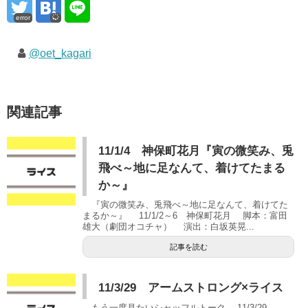
error
@oet_kagari
関連記事
11/1/4 神保町花月『寅の微笑み、兎
飛べ～地に足なんて、着けてたまる
か～』
『寅の微笑み、兎飛べ～地に足なんて、着けてた
まるか～』 11/1/2～6 神保町花月 脚本：富田
雄大（劇団オコチャ） 演出：白坂英晃...
記事を読む
11/3/29 アームストロング×ライス
もう一度見たいシャッフルトーク 11/3/29