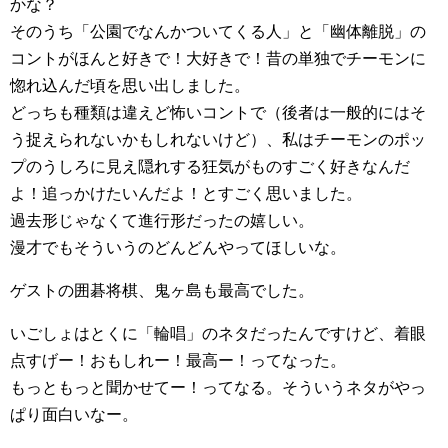
かな？
そのうち「公園でなんかついてくる人」と「幽体離脱」の
コントがほんと好きで！大好きで！昔の単独でチーモンに
惚れ込んだ頃を思い出しました。
どっちも種類は違えど怖いコントで（後者は一般的にはそ
う捉えられないかもしれないけど）、私はチーモンのポッ
プのうしろに見え隠れする狂気がものすごく好きなんだ
よ！追っかけたいんだよ！とすごく思いました。
過去形じゃなくて進行形だったの嬉しい。
漫才でもそういうのどんどんやってほしいな。
ゲストの囲碁将棋、鬼ヶ島も最高でした。
いごしょはとくに「輪唱」のネタだったんですけど、着眼
点すげー！おもしれー！最高ー！ってなった。
もっともっと聞かせてー！ってなる。そういうネタがやっ
ぱり面白いなー。