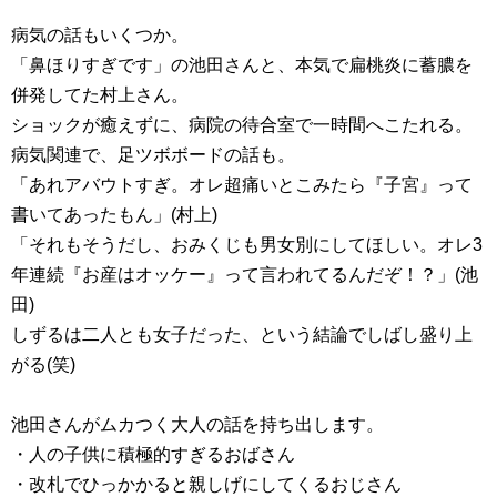
病気の話もいくつか。
「鼻ほりすぎです」の池田さんと、本気で扁桃炎に蓄膿を
併発してた村上さん。
ショックが癒えずに、病院の待合室で一時間へこたれる。
病気関連で、足ツボボードの話も。
「あれアバウトすぎ。オレ超痛いとこみたら『子宮』って
書いてあったもん」(村上)
「それもそうだし、おみくじも男女別にしてほしい。オレ3
年連続『お産はオッケー』って言われてるんだぞ！？」(池
田)
しずるは二人とも女子だった、という結論でしばし盛り上
がる(笑)
池田さんがムカつく大人の話を持ち出します。
・人の子供に積極的すぎるおばさん
・改札でひっかかると親しげにしてくるおじさん