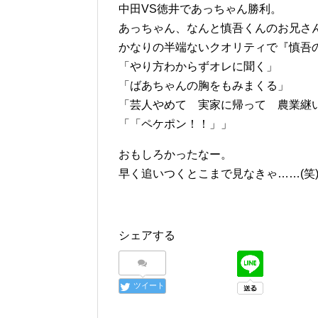
中田VS徳井であっちゃん勝利。
あっちゃん、なんと慎吾くんのお兄さ
かなりの半端ないクオリティで『慎吾の
「やり方わからずオレに聞く」
「ばあちゃんの胸をもみまくる」
「芸人やめて 実家に帰って 農業継
「「ペケポン！！」」
おもしろかったなー。
早く追いつくとこまで見なきゃ……(笑
シェアする
ツイート