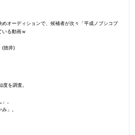
決めオーディションで、候補者が次々「平成ノブシコブ
ている動画ｗ
(徳井)
認知度を調査。
ん」。
かみ」。