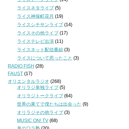
ライスネタライブ
(5)
ライス神保町花月
(19)
ライスシチサンライブ
(14)
ライスその他ライブ
(17)
ライステレビ出演
(11)
ライスネット配信番組
(3)
ライスについて思ったこと
(3)
RADIO FISH
(28)
FAUST
(17)
オリエンタルラジオ
(268)
オリラジ単独ライブ
(5)
オリラジトークライブ
(64)
世界の果てで僕たちは出会った
(9)
オリラジその他ライブ
(3)
MUSIC ON! TV
(68)
鬼のワラ塾
(20)