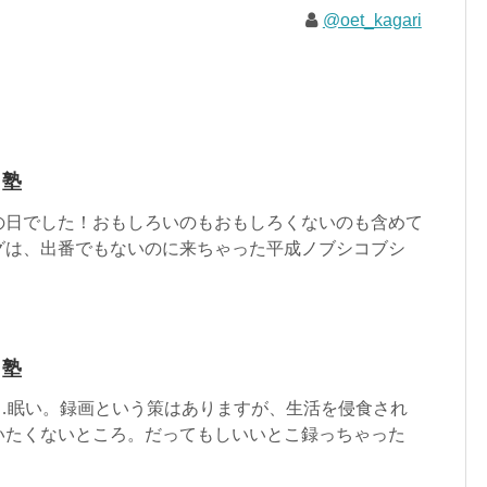
@oet_kagari
ラ塾
の日でした！おもしろいのもおもしろくないのも含めて
グは、出番でもないのに来ちゃった平成ノブシコブシ
ラ塾
……眠い。録画という策はありますが、生活を侵食され
いたくないところ。だってもしいいとこ録っちゃった