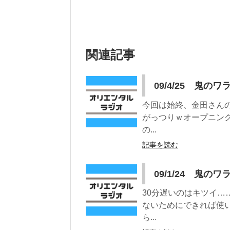
関連記事
09/4/25 鬼のワ
今回は始終、金田さん
がっつりｗオープニン
の...
記事を読む
09/1/24 鬼のワ
30分遅いのはキツイ
ないためにできれば使
ら...