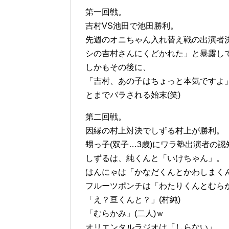
第一回戦。
吉村VS池田で池田勝利。
先週のオニちゃん入れ替え戦の出演者
シの吉村さんにくどかれた」と暴露し
しかもその後に、
「吉村、あの子はちょっと本気ですよ」
とまでバラされる始末(笑)
第二回戦。
因縁の村上対決でしずる村上が勝利。
甥っ子(双子…3歳)にワラ塾出演者の
しずるは、純くんと「いけちゃん」。
はんにゃは「かなだくんとかわしまく
フルーツポンチは「わたりくんとむら
「え？亘くんと？」(村純)
「むらかみ」(二人)ｗ
オリエンタルラジオは「しらない」。