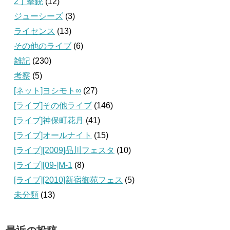
2丁拳銃
(12)
ジューシーズ
(3)
ライセンス
(13)
その他のライブ
(6)
雑記
(230)
考察
(5)
[ネット]ヨシモト∞
(27)
[ライブ]その他ライブ
(146)
[ライブ]神保町花月
(41)
[ライブ]オールナイト
(15)
[ライブ][2009]品川フェスタ
(10)
[ライブ][09‐]M-1
(8)
[ライブ][2010]新宿御苑フェス
(5)
未分類
(13)