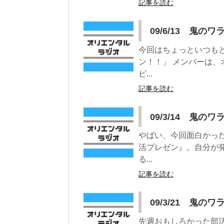
記事を読む
09/6/13 鬼のワ
今回はちょっといつも
ン！！」 メンバーは
ピ...
記事を読む
09/3/14 鬼のワ
やばい、今回面白かっ
活プレゼン』。自分が
る...
記事を読む
09/3/21 鬼のワ
先週おもしろかった部