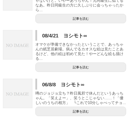
ゃないけど。いやーあっちゃん！元同級生に似てる
なあ。昨日同級生の方に久しぶりに会っちゃったか
ら...
記事を読む
08/4/21 ヨシモト∞
オマケが準備できなかったということで、あっちゃ
んの紙芝居劇場。病んでるカオスな絵は見たことあ
るけど、他の絵は初めて見た！やーどんな絵も描け
る...
記事を読む
06/8/8 ヨシモト∞
噂のジョジョ立ち？昨日風邪で休んだというあっち
ゃん。「笑えよー」、笑うとこじゃない……！「優
しいのうちの相方」 └これで10分しゃべってチョ...
記事を読む