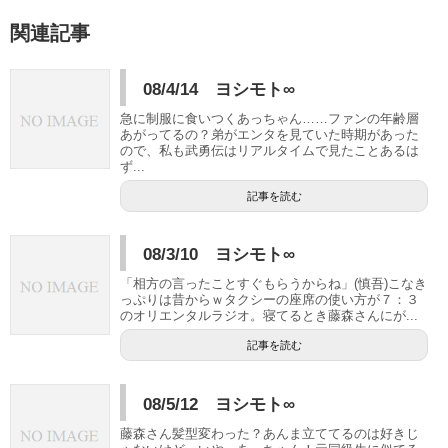
関連記事
08/4/14 ヨシモト∞
急に制服に食いつくあっちゃん……ファンの年齢層
あがってるの？弟がエンタを見ていた時期があった
ので、私も武勇伝はリアルタイムで見たことあるは
ず...
記事を読む
08/3/10 ヨシモト∞
「相方の言ったことすぐもらうからね」(慎吾)こなき
っぷりは昔からｗタクシーの座席の使い方が７：３
のオリエンタルラジオ。寝てるとき藤森さんにが...
記事を読む
08/5/12 ヨシモト∞
藤森さん髪型変わった？あんま立ててるのは好きじ