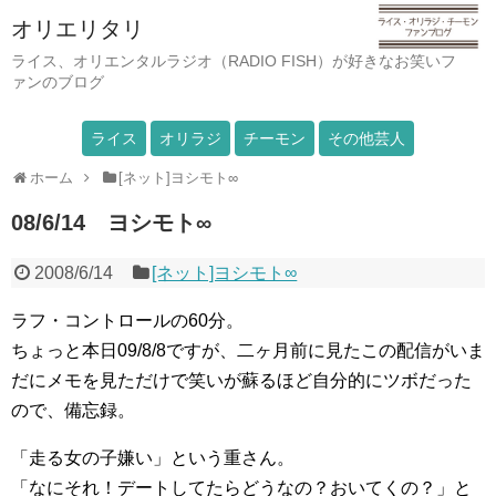
オリエリタリ
ライス、オリエンタルラジオ（RADIO FISH）が好きなお笑いフ
ァンのブログ
ライス
オリラジ
チーモン
その他芸人
ホーム
[ネット]ヨシモト∞
08/6/14 ヨシモト∞
2008/6/14
[ネット]ヨシモト∞
ラフ・コントロールの60分。
ちょっと本日09/8/8ですが、二ヶ月前に見たこの配信がいま
だにメモを見ただけで笑いが蘇るほど自分的にツボだった
ので、備忘録。
「走る女の子嫌い」という重さん。
「なにそれ！デートしてたらどうなの？おいてくの？」と