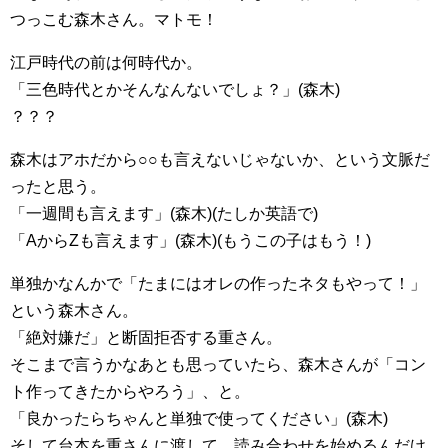
つっこむ森木さん。マトモ！
江戸時代の前は何時代か。
「三色時代とかそんなんないでしょ？」(森木)
？？？
森木はアホだから○○も言えないじゃないか、という文脈だ
ったと思う。
「一週間も言えます」(森木)(たしか英語で)
「AからZも言えます」(森木)(もうこの子はもう！)
単独かなんかで「たまにはオレの作ったネタもやって！」
という森木さん。
「絶対嫌だ」と断固拒否する重さん。
そこまで言うかなあとも思っていたら、森木さんが「コン
ト作ってきたからやろう」、と。
「良かったらちゃんと単独で使ってください」(森木)
そして台本を重さんに渡して、読み合わせを始めるんだけ