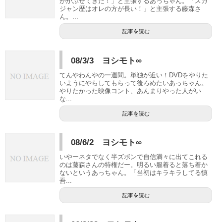
がかぶせてきた！」と主張するあっちゃん。「スカ
ジャン歴はオレの方が長い！」と主張する藤森さ
ん。...
記事を読む
08/3/3 ヨシモト∞
てんやわんやの一週間。単独が近い！DVDをやりた
いようにやらしてもらって後ろめたいあっちゃん。
やりたかった映像コント、あんまりやった人がい
な...
記事を読む
08/6/2 ヨシモト∞
いやーネタでなく半ズボンで自信満々に出てこれる
のは藤森さんの特権だー。明るい服着ると落ち着か
ないというあっちゃん。「当初はキラキラしてる慎
吾...
記事を読む