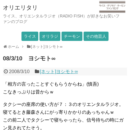
オリエリタリ
ライス、オリエンタルラジオ（RADIO FISH）が好きなお笑いフ
ァンのブログ
ライス
オリラジ
チーモン
その他芸人
ホーム
[ネット]ヨシモト∞
08/3/10 ヨシモト∞
2008/3/10
[ネット]ヨシモト∞
「相方の言ったことすぐもらうからね」(慎吾)
こなきっぷりは昔からｗ
タクシーの座席の使い方が７：３のオリエンタルラジオ。
寝てるとき藤森さんにがっ寄りかかりのあっちゃんｗ
この前二人でタクシーで寝ちゃったら、信号待ちの時にガ
ン見されてたそう。