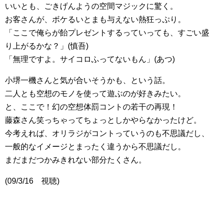
いいとも、ごきげんようの空間マジックに驚く。
お客さんが、ボケるいとまも与えない熱狂っぷり。
「ここで俺らが飴プレゼントするっていっても、すごい盛
り上がるかな？」(慎吾)
「無理ですよ。サイコロふってないもん」(あつ)
小堺一機さんと気が合いそうかも、という話。
二人とも空想のモノを使って遊ぶのが好きみたい。
と、ここで！幻の空想体罰コントの若干の再現！
藤森さん笑っちゃってちょっとしかやらなかったけど。
今考えれば、オリラジがコントっていうのも不思議だし、
一般的なイメージとまったく違うから不思議だし。
まだまだつかみきれない部分たくさん。
(09/3/16 視聴)