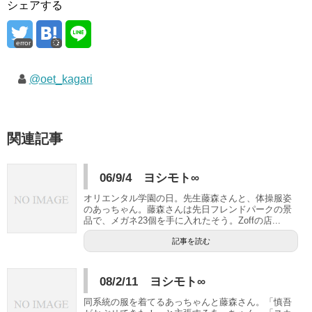
シェアする
error
@oet_kagari
関連記事
06/9/4 ヨシモト∞
オリエンタル学園の日。先生藤森さんと、体操服姿
のあっちゃん。藤森さんは先日フレンドパークの景
品で、メガネ23個を手に入れたそう。Zoffの店...
記事を読む
08/2/11 ヨシモト∞
同系統の服を着てるあっちゃんと藤森さん。「慎吾