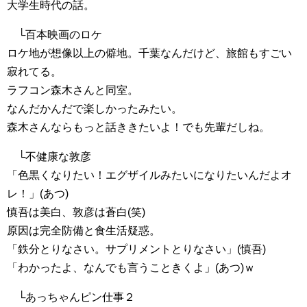
大学生時代の話。
└百本映画のロケ
ロケ地が想像以上の僻地。千葉なんだけど、旅館もすごい
寂れてる。
ラフコン森木さんと同室。
なんだかんだで楽しかったみたい。
森木さんならもっと話ききたいよ！でも先輩だしね。
└不健康な敦彦
「色黒くなりたい！エグザイルみたいになりたいんだよオ
レ！」(あつ)
慎吾は美白、敦彦は蒼白(笑)
原因は完全防備と食生活疑惑。
「鉄分とりなさい。サプリメントとりなさい」(慎吾)
「わかったよ、なんでも言うこときくよ」(あつ)ｗ
└あっちゃんピン仕事２