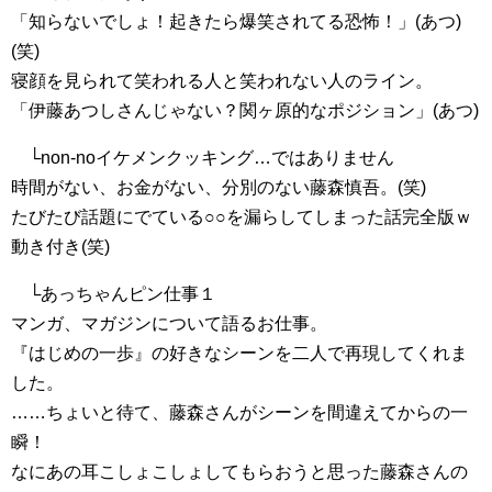
「知らないでしょ！起きたら爆笑されてる恐怖！」(あつ)
(笑)
寝顔を見られて笑われる人と笑われない人のライン。
「伊藤あつしさんじゃない？関ヶ原的なポジション」(あつ)
└non-noイケメンクッキング…ではありません
時間がない、お金がない、分別のない藤森慎吾。(笑)
たびたび話題にでている○○を漏らしてしまった話完全版ｗ
動き付き(笑)
└あっちゃんピン仕事１
マンガ、マガジンについて語るお仕事。
『はじめの一歩』の好きなシーンを二人で再現してくれま
した。
……ちょいと待て、藤森さんがシーンを間違えてからの一
瞬！
なにあの耳こしょこしょしてもらおうと思った藤森さんの